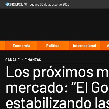
jueves 06 de agosto de 2026
Últimas noticias
Inicio
Ahora
Opinión
Cultura
Arte
Educación
Videos
Córdoba
Reperfilar
Diario del Juicio
Economía
Política
Internacional
A
CANAL E
FINANZAS
Los próximos mo
mercado: “El Gob
estabilizando la