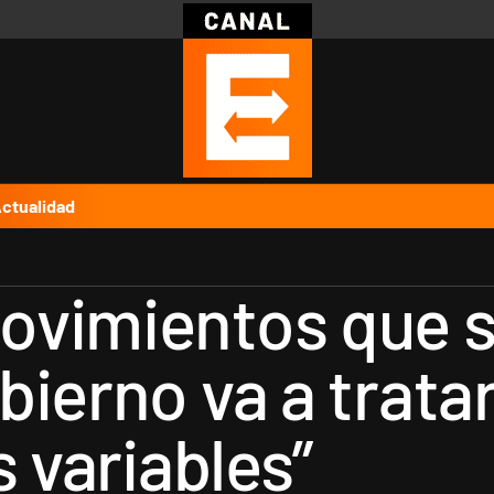
Política
Pymes
Salud
Internacional
Clima
Deportes
Business
Noticias
Caras
ctualidad
vimientos que s
ierno va a tratar
s variables”