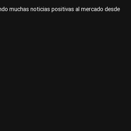
pos
gando muchas noticias positivas al mercado desde
al
me
de
el
re
de
la
ele
|
Ce