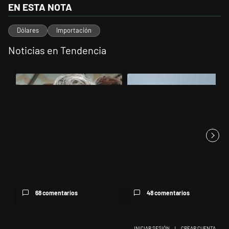
EN ESTA NOTA
Dólares
Importación
Noticias en Tendencia
Este listado muestra los artículos con más comentarios en los últimos 
Un artículo de tendencia con el título "Murió Jorge Messi, el papá de
Un artículo de tendencia con el t
Murió Jorge Messi, el papá de
Los aviones F 16 sobrevolarán
Lionel Messi
el centro porteño y el lu...
68 comentarios
48 comentarios
INICIAR SESIÓN
|
CREAR CUENTA