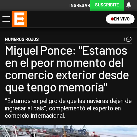
SUSCRIBITE
INGRESAR
EN VIVO
Economía
Política
Internacional
Actualidad
Descargá la App
NÚMEROS ROJOS
1
Miguel Ponce: "Estamos
en el peor momento del
comercio exterior desde
que tengo memoria"
“Estamos en peligro de que las navieras dejen de
ingresar al país”, complementó el experto en
comercio internacional.