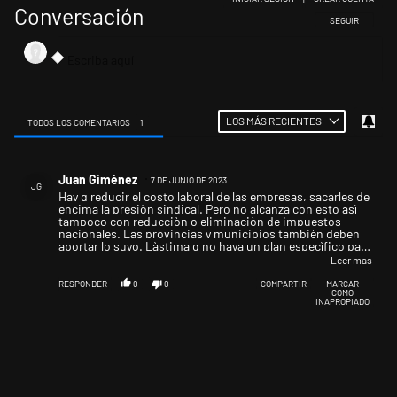
Conversación
SIGA ESTA CONV
SEGUIR
LOS MÁS RECIENTES
TODOS LOS COMENTARIOS
1
Todos los comentarios
Comentario de Juan Giménez.
Juan Giménez
7 DE JUNIO DE 2023
JG
Hay q reducir el costo laboral de las empresas, sacarles de
encima la presiòn sindical. Pero no alcanza con esto asì
tampoco con reducciòn o eliminaciòn de impuestos
nacionales. Las provincias y municipios tambièn deben
aportar lo suyo. Làstima q no haya un plan especìfico para
superar el parate. O no saben o no quieren hacerlo. Una
Leer mas
verdadera pèrdida de tiempo, xq la sustituciòn de
importaciones lleva tiempo.
RESPONDER
0
0
COMPARTIR
MARCAR
COMO
INAPROPIADO