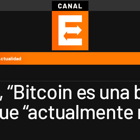
Política
Pymes
Salud
Internacional
Clima
Deportes
Business
Noticias
Caras
ctualidad
, “Bitcoin es una
que “actualmente 