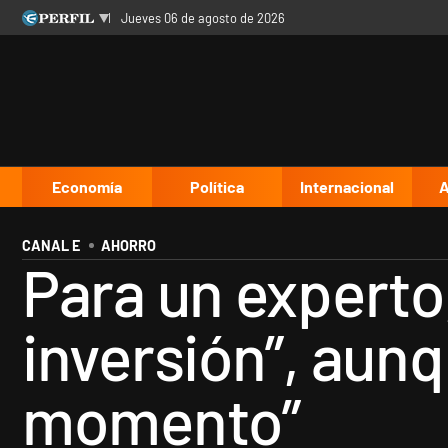
jueves 06 de agosto de 2026
Últimas noticias
Inicio
Ahora
Opinión
Cultura
Arte
Educación
Videos
Córdoba
Reperfilar
Diario del Juicio
Economía
Política
Internacional
A
CANAL E
AHORRO
Para un experto
inversión”, aun
momento”