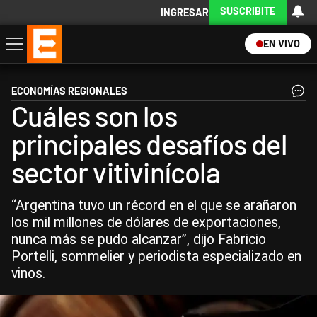
SUSCRIBITE
INGRESAR
EN VIVO
Economía
Política
Internacional
Actualidad
Descargá la App
ECONOMÍAS REGIONALES
Cuáles son los
principales desafíos del
sector vitivinícola
“Argentina tuvo un récord en el que se arañaron
los mil millones de dólares de exportaciones,
nunca más se pudo alcanzar”, dijo Fabricio
Portelli, sommelier y periodista especializado en
vinos.