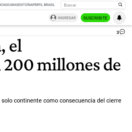
ICIAS
CARAS
EXITOÍNA
PERFIL BRASIL
INGRESAR
SUSCRIBITE
3
Pl
 el
Tie
|
Ag
 200 millones de
Sh
un solo continente como consecuencia del cierre