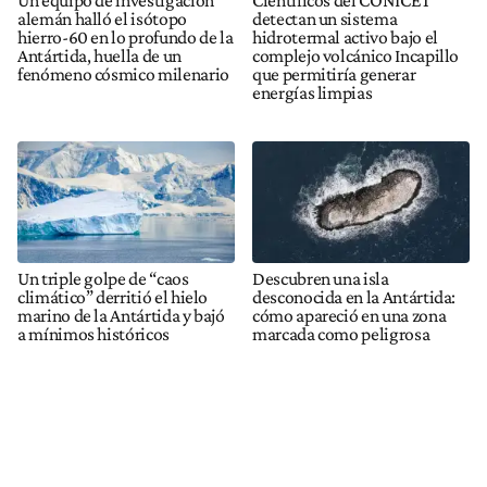
Un equipo de investigación
Científicos del CONICET
alemán halló el isótopo
detectan un sistema
hierro-60 en lo profundo de la
hidrotermal activo bajo el
Antártida, huella de un
complejo volcánico Incapillo
fenómeno cósmico milenario
que permitiría generar
energías limpias
Un triple golpe de “caos
Descubren una isla
climático” derritió el hielo
desconocida en la Antártida:
marino de la Antártida y bajó
cómo apareció en una zona
a mínimos históricos
marcada como peligrosa