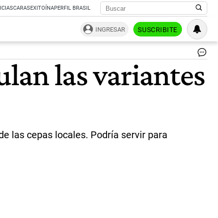
ICIAS
CARAS
EXITOÍNA
PERFIL BRASIL
INGRESAR
SUSCRIBITE
Co
lan las variantes
Co
el
tra
de
ex
en
té
de
e las cepas locales. Podría servir para
lab
y
ana
bio
|
CO