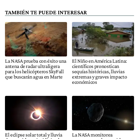
TAMBIÉN TE PUEDE INTERESAR
La NASA prueba con éxito una
El Niño en América Latina:
antena de radar ultraligera
científicos pronostican
para los helicópteros SkyFall
sequías históricas, lluvias
que buscarán agua en Marte
extremas y graves impacto
económicos
El eclipse solar total y lluvia
La NASA monitorea