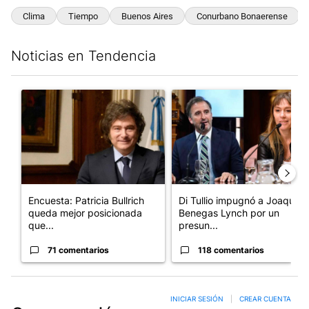
Clima
Tiempo
Buenos Aires
Conurbano Bonaerense
Noticias en Tendencia
Este listado muestra los artículos con más comentarios en los últim
Un artículo de tendencia con el título "Encuesta: Patricia Bull
Un artículo de tendencia con e
Encuesta: Patricia Bullrich
Di Tullio impugnó a Joaquín
queda mejor posicionada
Benegas Lynch por un
que...
presun...
71 comentarios
118 comentarios
INICIAR SESIÓN
|
CREAR CUENTA