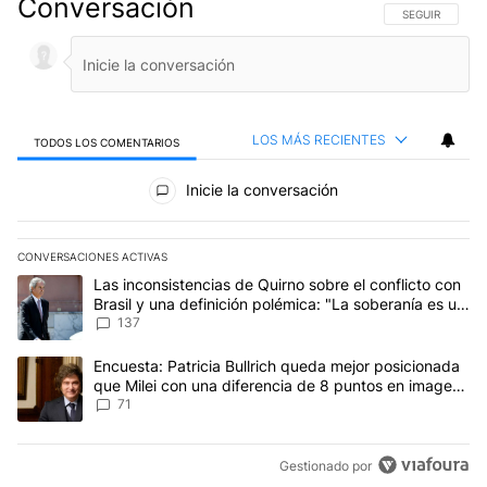
Conversación
SIGA ESTA CO
SEGUIR
LOS MÁS RECIENTES
TODOS LOS COMENTARIOS
Todos los comentarios
Inicie la conversación
CONVERSACIONES ACTIVAS
Este listado muestra los artículos con más comentarios en los últim
Un artículo de tendencia con el título "Las inconsistencias de Qui
Las inconsistencias de Quirno sobre el conflicto con
Brasil y una definición polémica: "La soberanía es un
concepto antiguo"
137
Un artículo de tendencia con el título "Encuesta: Patricia Bullri
Encuesta: Patricia Bullrich queda mejor posicionada
que Milei con una diferencia de 8 puntos en imagen
negativa
71
Gestionado por