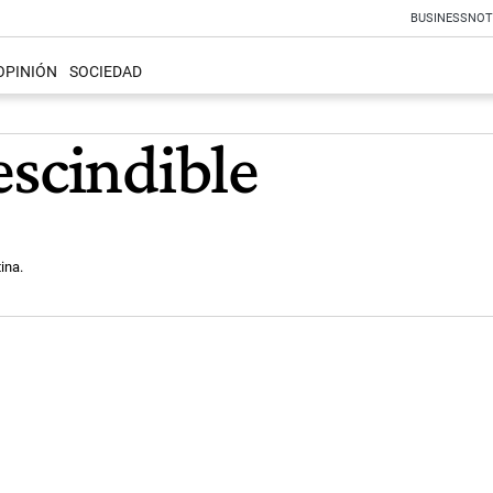
BUSINESS
NOT
OPINIÓN
SOCIEDAD
escindible
ina.