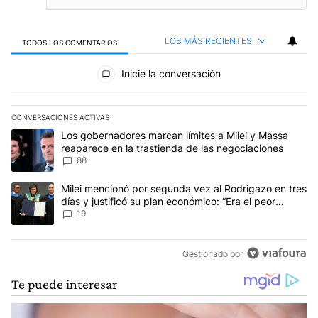
LOS MÁS RECIENTES
TODOS LOS COMENTARIOS
Todos los comentarios
Inicie la conversación
CONVERSACIONES ACTIVAS
Este listado muestra los artículos con más comentarios en los últim
Un artículo de tendencia con el título "Los gobernadores marcan l
Los gobernadores marcan límites a Milei y Massa
reaparece en la trastienda de las negociaciones
88
Un artículo de tendencia con el título "Milei mencionó por segunda
Milei mencionó por segunda vez al Rodrigazo en tres
días y justificó su plan económico: “Era el peor
escenario posible”
19
Gestionado por