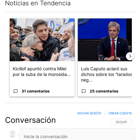
Noticias en Tendencia
Este listado muestra los artículos con más comentarios en los últim
Un artículo de tendencia con el título "Kicillof apuntó contra Mil
Un artículo de tendencia con e
Kicillof apuntó contra Milei
Luis Caputo aclaró sus
por la suba de la morosida...
dichos sobre los “tarados” y
neg...
31 comentarios
25 comentarios
INICIAR SESIÓN
|
CREAR CUENTA
Conversación
SIGA ESTA CO
SEGUIR