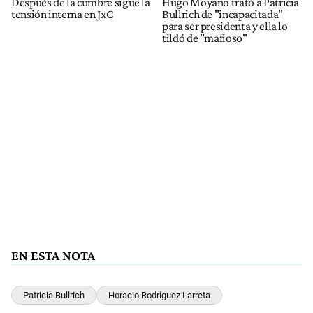
Después de la cumbre sigue la
Hugo Moyano trató a Patricia
tensión interna en JxC
Bullrich de "incapacitada"
para ser presidenta y ella lo
tildó de "mafioso"
EN ESTA NOTA
Patricia Bullrich
Horacio Rodríguez Larreta