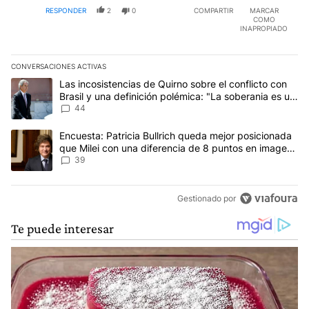
RESPONDER
2
0
COMPARTIR
MARCAR
COMO
INAPROPIADO
CONVERSACIONES ACTIVAS
Este listado muestra los artículos con más comentarios en los últim
Un artículo de tendencia con el título "Las incosistencias de Quir
Las incosistencias de Quirno sobre el conflicto con
Brasil y una definición polémica: "La soberania es un
concepto antiguo"
44
Un artículo de tendencia con el título "Encuesta: Patricia Bullri
Encuesta: Patricia Bullrich queda mejor posicionada
que Milei con una diferencia de 8 puntos en imagen
negativa
39
Gestionado por