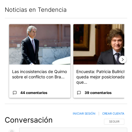
Noticias en Tendencia
Este listado muestra los artículos con más comentarios en los últim
Un artículo de tendencia con el título "Las incosistencias de Qu
Un artículo de tendencia con e
Las incosistencias de Quirno
Encuesta: Patricia Bullrich
sobre el conflicto con Bra...
queda mejor posicionada
que...
44 comentarios
39 comentarios
INICIAR SESIÓN
|
CREAR CUENTA
Conversación
SIGA ESTA CO
SEGUIR