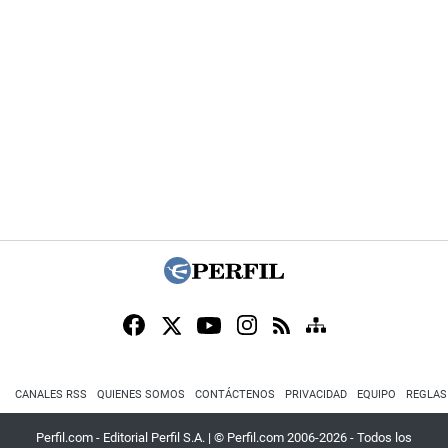
CANALES RSS
QUIENES SOMOS
CONTÁCTENOS
PRIVACIDAD
EQUIPO
REGLAS
Perfil.com - Editorial Perfil S.A.
| © Perfil.com 2006-2026 - Todos los