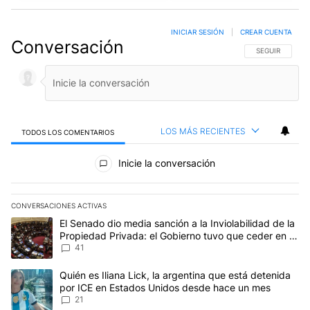
INICIAR SESIÓN
|
CREAR CUENTA
Conversación
SIGA ESTA CO
SEGUIR
LOS MÁS RECIENTES
TODOS LOS COMENTARIOS
Todos los comentarios
Inicie la conversación
CONVERSACIONES ACTIVAS
Este listado muestra los artículos con más comentarios en los últim
Un artículo de tendencia con el título "El Senado dio media sanció
El Senado dio media sanción a la Inviolabilidad de la
Propiedad Privada: el Gobierno tuvo que ceder en la
Ley del Manejo del Fuego
41
Un artículo de tendencia con el título "Quién es Iliana Lick, la 
Quién es Iliana Lick, la argentina que está detenida
por ICE en Estados Unidos desde hace un mes
21