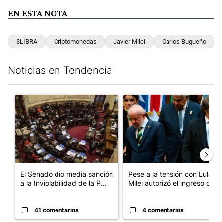
EN ESTA NOTA
$LIBRA
Criptomonedas
Javier Milei
Carlos Bugueño
Noticias en Tendencia
Este listado muestra los artículos con más comentarios en los últim
Un artículo de tendencia con el título "El Senado dio media san
Un artículo de tendencia con el
El Senado dio media sanción
Pese a la tensión con Lula,
a la Inviolabilidad de la P...
Milei autorizó el ingreso d...
41 comentarios
4 comentarios