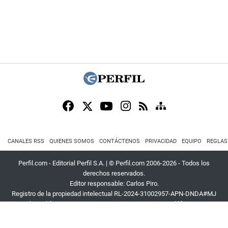
CANALES RSS
QUIENES SOMOS
CONTÁCTENOS
PRIVACIDAD
EQUIPO
REGLAS
Perfil.com - Editorial Perfil S.A.
| © Perfil.com 2006-2026 - Todos los
derechos reservados.
Editor responsable: Carlos Piro.
Registro de la propiedad intelectual RL-2024-31002957-APN-DNDA#MJ
Dirección:
California 2715
,
C1289ABI
,
CABA, Argentina
| Teléfono:
+54 9 11
3453 4567
| E-mail:
atencion@perfil.com