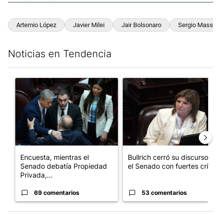
Artemio López
Javier Milei
Jair Bolsonaro
Sergio Massa
Noticias en Tendencia
Este listado muestra los artículos con más comentarios en los últim
Un artículo de tendencia con el título "Encuesta, mientras el
Un artículo de tendencia con el
Encuesta, mientras el
Bullrich cerró su discurso en
Senado debatía Propiedad
el Senado con fuertes crí...
Privada,...
69 comentarios
53 comentarios