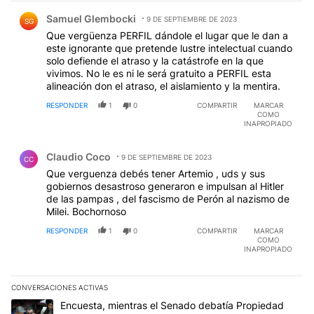
Comentario de Samuel Glembocki.
Samuel Glembocki
9 DE SEPTIEMBRE DE 2023
SG
Que vergüenza PERFIL dándole el lugar que le dan a
este ignorante que pretende lustre intelectual cuando
solo defiende el atraso y la catástrofe en la que
vivimos. No le es ni le será gratuito a PERFIL esta
alineación don el atraso, el aislamiento y la mentira.
RESPONDER
1
0
COMPARTIR
MARCAR
COMO
INAPROPIADO
Comentario de Claudio Coco.
Claudio Coco
9 DE SEPTIEMBRE DE 2023
CC
Que verguenza debés tener Artemio , uds y sus
gobiernos desastroso generaron e impulsan al Hitler
de las pampas , del fascismo de Perón al nazismo de
Milei. Bochornoso
RESPONDER
1
0
COMPARTIR
MARCAR
COMO
INAPROPIADO
CONVERSACIONES ACTIVAS
Este listado muestra los artículos con más comentarios en los últim
Un artículo de tendencia con el título "Encuesta, mientras el Se
Encuesta, mientras el Senado debatía Propiedad