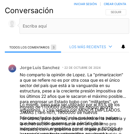
INICIAR SESIÓN
|
CREAR CUENTA
Conversación
SIGA ESTA CO
SEGUIR
LOS MÁS RECIENTES
TODOS LOS COMENTARIOS
3
Todos los comentarios
Comentario de Jorge Luis Sanchez.
Jorge Luis Sanchez
22 DE OCTUBRE DE 2024
JL
No comparto la opinión de Lopez. La "primarizacion"
a que se refiere no es por otra cosa que es el único
sector del país que está a la vanguardia en su
estructura, pese a la creciente presión impositiva de
los últimos 22 años que le sacaron el máximo posible
para engrosar un Estado bobo con "militantes", un
Lo mismo, pero para ser utilizado por el 85% de los
ingreso de 1100000 jubilados sin ningún aporte
argentinos, y casi seguro con MENOS EMPLEADOS.
JAMAS ( raro no?), 1000000 de nuevos
"discapacitados totales" más que todos los países
Por último, para que haya crecimiento en la industria y
que han sufrido guerras, y la pérdida de la
la construcción deben darse con un gobierno pro
independencia energética por el regalo a TODOS de
mercado, con un gobierno como el que pide Lopez,
la energía, resultado catastrófico que lanzó las