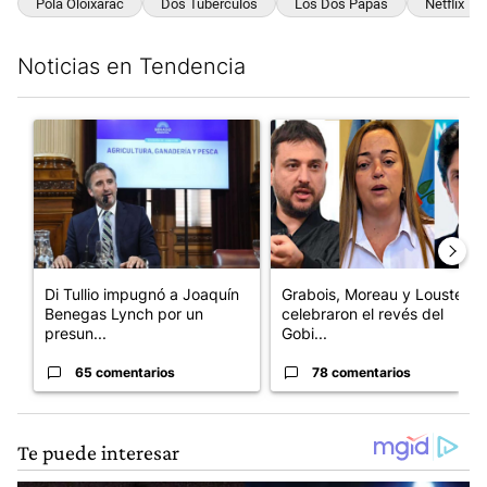
Pola Oloixarac
Dos Tubérculos
Los Dos Papas
Netflix
Noticias en Tendencia
Este listado muestra los artículos con más comentarios en los últim
Un artículo de tendencia con el título "Di Tullio impugnó a Joa
Un artículo de tendencia con e
Di Tullio impugnó a Joaquín
Grabois, Moreau y Lousteau
Benegas Lynch por un
celebraron el revés del
presun...
Gobi...
65 comentarios
78 comentarios