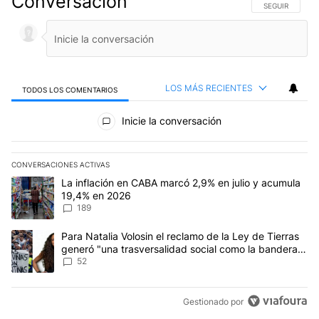
Conversación
SIGA ESTA CO
SEGUIR
LOS MÁS RECIENTES
TODOS LOS COMENTARIOS
Todos los comentarios
Inicie la conversación
CONVERSACIONES ACTIVAS
Este listado muestra los artículos con más comentarios en los últim
Un artículo de tendencia con el título "La inflación en CABA mar
La inflación en CABA marcó 2,9% en julio y acumula
19,4% en 2026
189
Un artículo de tendencia con el título "Para Natalia Volosin el re
Para Natalia Volosin el reclamo de la Ley de Tierras
generó "una trasversalidad social como la bandera
de Malvinas"
52
Gestionado por