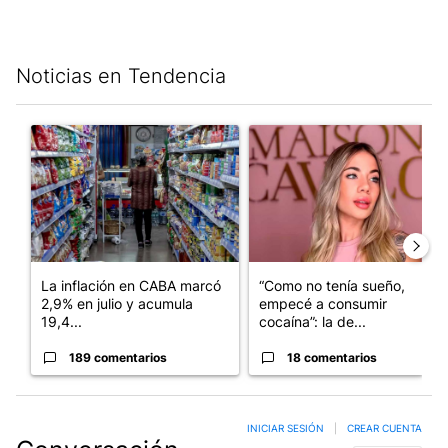
Noticias en Tendencia
Este listado muestra los artículos con más comentarios en los últim
Un artículo de tendencia con el título "La inflación en CABA m
Un artículo de tendencia con e
La inflación en CABA marcó
“Como no tenía sueño,
2,9% en julio y acumula
empecé a consumir
19,4...
cocaína”: la de...
189 comentarios
18 comentarios
INICIAR SESIÓN
|
CREAR CUENTA