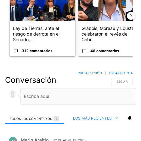
Ley de Tierras: ante el
Grabois, Moreau y Lousteau
riesgo de derrota en el
celebraron el revés del
Senado,...
Gobi...
312 comentarios
46 comentarios
INICIAR SESIÓN
|
CREAR CUENTA
Conversación
SIGA ESTA CO
SEGUIR
LOS MÁS RECIENTES
TODOS LOS COMENTARIOS
1
Todos los comentarios
Comentario de Mario Areitio.
Mario Areitio
12 DE ABRIL DE 2025
MA