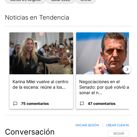
Noticias en Tendencia
Este listado muestra los artículos con más comentarios en los últim
Un artículo de tendencia con el título "Karina Milei vuelve al c
Un artículo de tendencia con 
Karina Milei vuelve al centro
Negociaciones en el
de la escena: reúne a los...
Senado: por qué volvió a
sonar el n...
75 comentarios
47 comentarios
INICIAR SESIÓN
|
CREAR CUENTA
Conversación
SIGA ESTA CO
SEGUIR