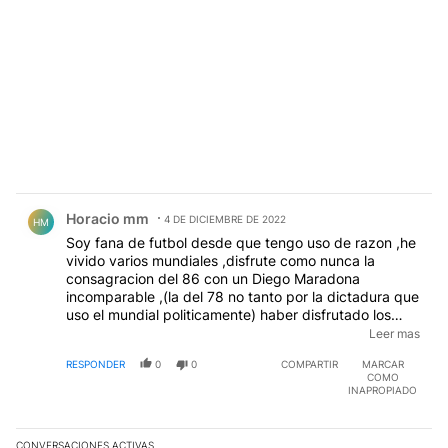
Comentario de Horacio mm.
Horacio mm
4 DE DICIEMBRE DE 2022
HM
Soy fana de futbol desde que tengo uso de razon ,he
vivido varios mundiales ,disfrute como nunca la
consagracion del 86 con un Diego Maradona
incomparable ,(la del 78 no tanto por la dictadura que
uso el mundial politicamente) haber disfrutado los
mundiales no me ha cambiado la vida ni me la
Leer mas
cambiara este, solo es satisfaccion y alegria ,no me
RESPONDER
0
0
COMPARTIR
MARCAR
gusta el "NAZI ONALISMO" que a mucha gente le
COMO
provoca un simple partido de futbol y menos que
INAPROPIADO
menos incentivado desde este gobierno de
delincuentes ,se parecen a la dictadura que dicen
odiar tanto ,a veces me pregunto si tanto fervor no es
CONVERSACIONES ACTIVAS