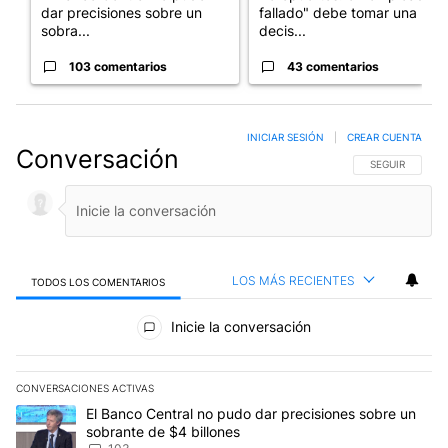
dar precisiones sobre un
fallado" debe tomar una
sobra...
decis...
103 comentarios
43 comentarios
INICIAR SESIÓN
|
CREAR CUENTA
Conversación
SIGA ESTA CO
SEGUIR
LOS MÁS RECIENTES
TODOS LOS COMENTARIOS
Todos los comentarios
Inicie la conversación
CONVERSACIONES ACTIVAS
Este listado muestra los artículos con más comentarios en los últim
Un artículo de tendencia con el título "El Banco Central no pudo 
El Banco Central no pudo dar precisiones sobre un
sobrante de $4 billones