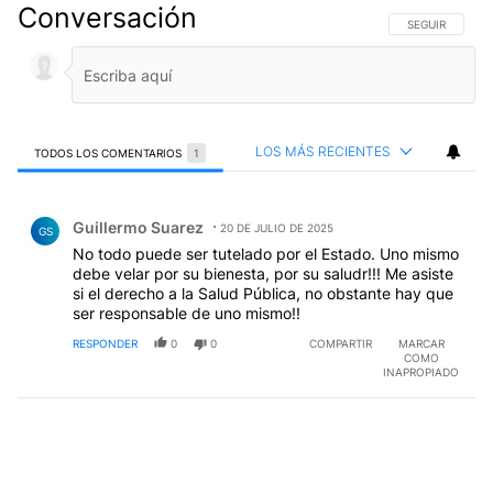
Conversación
SIGA ESTA CO
SEGUIR
LOS MÁS RECIENTES
TODOS LOS COMENTARIOS
1
Todos los comentarios
Comentario de Guillermo Suarez.
Guillermo Suarez
20 DE JULIO DE 2025
GS
No todo puede ser tutelado por el Estado. Uno mismo
debe velar por su bienesta, por su saludr!!! Me asiste
si el derecho a la Salud Pública, no obstante hay que
ser responsable de uno mismo!!
RESPONDER
0
0
COMPARTIR
MARCAR
COMO
INAPROPIADO