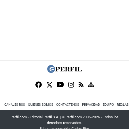
CANALES RSS
QUIENES SOMOS
CONTÁCTENOS
PRIVACIDAD
EQUIPO
REGLAS
Perfil.com - Editorial Perfil S.A.
| © Perfil.com 2006-2026 - Todos los
derechos reservados.
Editor responsable: Carlos Piro.