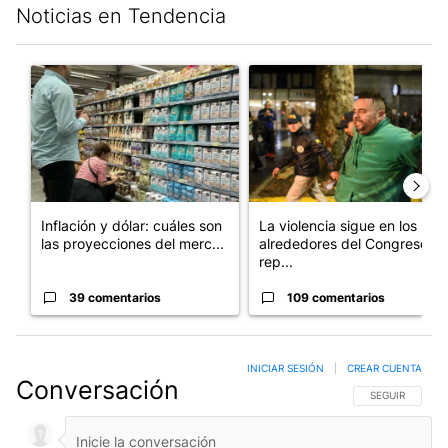
Noticias en Tendencia
Este listado muestra los artículos con más comentarios en los últim
Un artículo de tendencia con el título "Inflación y dólar: cuále
Un artículo de tendencia con e
Inflación y dólar: cuáles son
La violencia sigue en los
las proyecciones del merc...
alrededores del Congreso:
rep...
39 comentarios
109 comentarios
INICIAR SESIÓN
|
CREAR CUENTA
Conversación
SIGA ESTA CO
SEGUIR