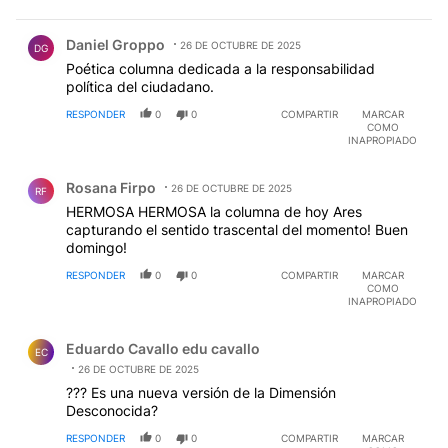
Comentario de Daniel Groppo.
Daniel Groppo
26 DE OCTUBRE DE 2025
DG
Poética columna dedicada a la responsabilidad
política del ciudadano.
RESPONDER
0
0
COMPARTIR
MARCAR
COMO
INAPROPIADO
Comentario de Rosana Firpo.
Rosana Firpo
26 DE OCTUBRE DE 2025
RF
HERMOSA HERMOSA la columna de hoy Ares
capturando el sentido trascental del momento! Buen
domingo!
RESPONDER
0
0
COMPARTIR
MARCAR
COMO
INAPROPIADO
Comentario de Eduardo Cavallo edu cavallo.
Eduardo Cavallo edu cavallo
EC
26 DE OCTUBRE DE 2025
??? Es una nueva versión de la Dimensión
Desconocida?
RESPONDER
0
0
COMPARTIR
MARCAR