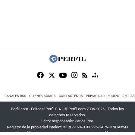
CANALES RSS
QUIENES SOMOS
CONTÁCTENOS
PRIVACIDAD
EQUIPO
REGLAS
Perfil.com - Editorial Perfil S.A.
| © Perfil.com 2006-2026 - Todos los
derechos reservados.
Editor responsable: Carlos Piro.
Registro de la propiedad intelectual RL-2024-31002957-APN-DNDA#MJ
Dirección:
California 2715
,
C1289ABI
,
CABA, Argentina
| Teléfono:
+54 9 11