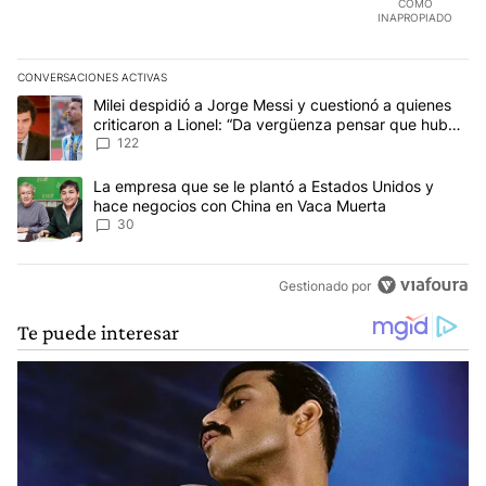
COMO
INAPROPIADO
CONVERSACIONES ACTIVAS
Este listado muestra los artículos con más comentarios en los últim
Un artículo de tendencia con el título "Milei despidió a Jorge Mes
Milei despidió a Jorge Messi y cuestionó a quienes
criticaron a Lionel: “Da vergüenza pensar que hubo
anti-Messi”
122
Un artículo de tendencia con el título "La empresa que se le pla
La empresa que se le plantó a Estados Unidos y
hace negocios con China en Vaca Muerta
30
Gestionado por