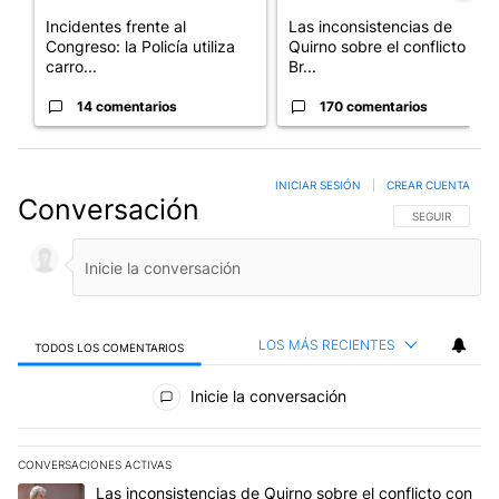
Incidentes frente al
Las inconsistencias de
Congreso: la Policía utiliza
Quirno sobre el conflicto con
carro...
Br...
14 comentarios
170 comentarios
INICIAR SESIÓN
|
CREAR CUENTA
Conversación
SIGA ESTA CO
SEGUIR
LOS MÁS RECIENTES
TODOS LOS COMENTARIOS
Todos los comentarios
Inicie la conversación
CONVERSACIONES ACTIVAS
Este listado muestra los artículos con más comentarios en los últim
Un artículo de tendencia con el título "Las inconsistencias de Qui
Las inconsistencias de Quirno sobre el conflicto con