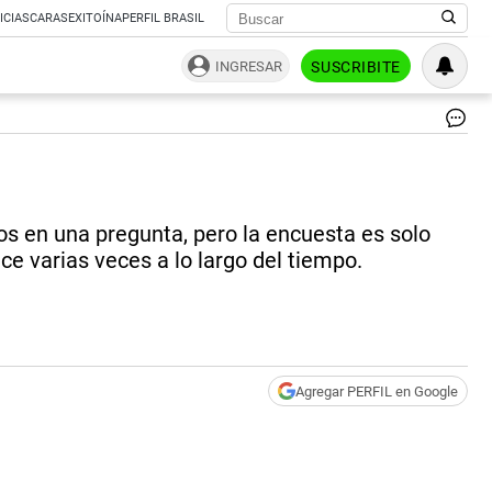
ICIAS
CARAS
EXITOÍNA
PERFIL BRASIL
INGRESAR
SUSCRIBITE
Tri
Cu
un
líd
ga
s en una pregunta, pero la encuesta es solo
las
ele
e varias veces a lo largo del tiempo.
su
im
su
sub
un
die
Agregar PERFIL en Google
pu
so
la
me
pe