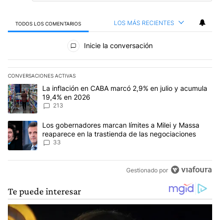
LOS MÁS RECIENTES
TODOS LOS COMENTARIOS
Todos los comentarios
Inicie la conversación
CONVERSACIONES ACTIVAS
Este listado muestra los artículos con más comentarios en los últim
Un artículo de tendencia con el título "La inflación en CABA marc
La inflación en CABA marcó 2,9% en julio y acumula
19,4% en 2026
213
Un artículo de tendencia con el título "Los gobernadores marcan l
Los gobernadores marcan límites a Milei y Massa
reaparece en la trastienda de las negociaciones
33
Gestionado por