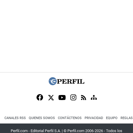
CANALES RSS
QUIENES SOMOS
CONTÁCTENOS
PRIVACIDAD
EQUIPO
REGLAS
Perfil.com - Editorial Perfil S.A.
| © Perfil.com 2006-2026 - Todos los