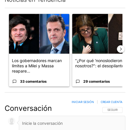
Este listado muestra los artículos con más comentarios en los últim
Un artículo de tendencia con el título "Los gobernadores marcan
Un artículo de tendencia con e
Los gobernadores marcan
"¿Por qué 'nonoslodieron' a
límites a Milei y Massa
nosotros?": el desopilante ...
reapare...
33 comentarios
29 comentarios
INICIAR SESIÓN
|
CREAR CUENTA
Conversación
SIGA ESTA CO
SEGUIR