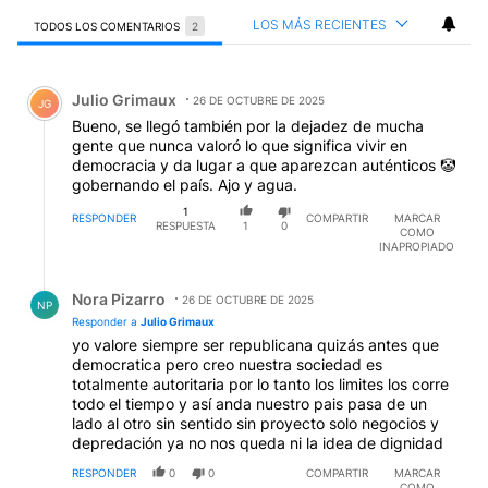
LOS MÁS RECIENTES
TODOS LOS COMENTARIOS
2
Todos los comentarios
Comentario de Julio Grimaux.
Julio Grimaux
26 DE OCTUBRE DE 2025
JG
Bueno, se llegó también por la dejadez de mucha
gente que nunca valoró lo que significa vivir en
democracia y da lugar a que aparezcan auténticos 🤡
gobernando el país. Ajo y agua.
1
RESPONDER
COMPARTIR
MARCAR
RESPUESTA
1
0
COMO
INAPROPIADO
Respuesta de Nora Pizarro.
Nora Pizarro
26 DE OCTUBRE DE 2025
NP
Responder a
Julio Grimaux
yo valore siempre ser republicana quizás antes que
democratica pero creo nuestra sociedad es
totalmente autoritaria por lo tanto los limites los corre
todo el tiempo y así anda nuestro pais pasa de un
lado al otro sin sentido sin proyecto solo negocios y
depredación ya no nos queda ni la idea de dignidad
RESPONDER
0
0
COMPARTIR
MARCAR
COMO