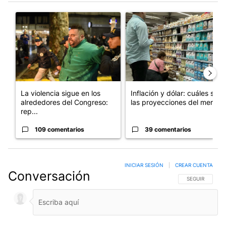
Este listado muestra los artículos con más comentarios en los últim
Un artículo de tendencia con el título "La violencia sigue en l
Un artículo de tendencia con e
La violencia sigue en los
Inflación y dólar: cuáles son
alrededores del Congreso:
las proyecciones del merc...
rep...
109 comentarios
39 comentarios
INICIAR SESIÓN
|
CREAR CUENTA
Conversación
SIGA ESTA CO
SEGUIR