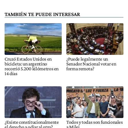
TAMBIÉN TE PUEDE INTERESAR
Cruzó Estados Unidos en
¿Puede legalmente un
bicicleta: un argentino
Senador Nacional votar en
recorrió 5.200 kilómetros en
forma remota?
14 días
¿Existe constitucionalmente
Todos y todas son funcionales
el derecho a odiar al otro?
a Milei