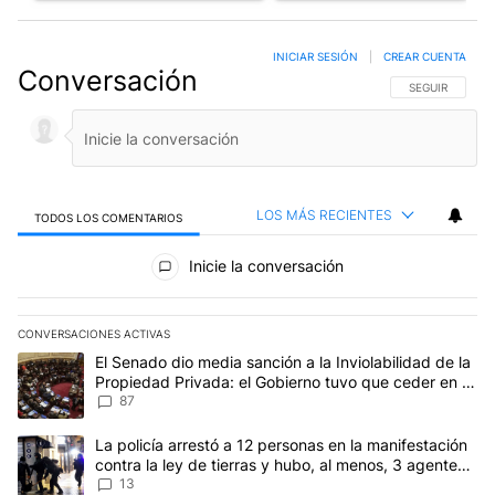
INICIAR SESIÓN
|
CREAR CUENTA
Conversación
SIGA ESTA CO
SEGUIR
LOS MÁS RECIENTES
TODOS LOS COMENTARIOS
Todos los comentarios
Inicie la conversación
CONVERSACIONES ACTIVAS
Este listado muestra los artículos con más comentarios en los últim
Un artículo de tendencia con el título "El Senado dio media sanci
El Senado dio media sanción a la Inviolabilidad de la
Propiedad Privada: el Gobierno tuvo que ceder en la
Ley del Manejo del Fuego
87
Un artículo de tendencia con el título "La policía arrestó a 12 per
La policía arrestó a 12 personas en la manifestación
contra la ley de tierras y hubo, al menos, 3 agentes
heridos
13