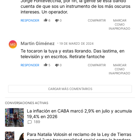
Jorge Fontevecchia, por fin, la gente se esta dando
cuenta de que sos un instrumento de los más oscuros
intereses. Un operador.
RESPONDER
6
0
COMPARTIR
MARCAR
COMO
INAPROPIADO
Comentario de Martin Giménez.
Martin Giménez
19 DE MARZO DE 2024
MG
Te tocaron la tuya y estas llorando. Das lastima, en
televisión y en escritos. Retirate fantoche
RESPONDER
5
0
COMPARTIR
MARCAR
COMO
INAPROPIADO
CARGAR MÁS COMENTARIOS
CONVERSACIONES ACTIVAS
Este listado muestra los artículos con más comentarios en los últim
Un artículo de tendencia con el título "La inflación en CABA mar
La inflación en CABA marcó 2,9% en julio y acumula
19,4% en 2026
189
Un artículo de tendencia con el título "Para Natalia Volosin el re
Para Natalia Volosin el reclamo de la Ley de Tierras
generó "una trasversalidad social como la bandera