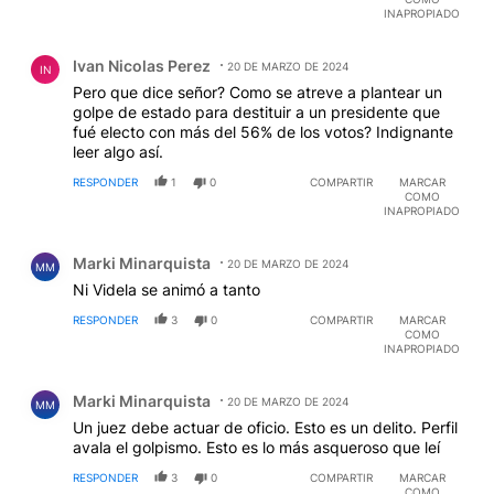
INAPROPIADO
Comentario de Ivan Nicolas Perez.
Ivan Nicolas Perez
20 DE MARZO DE 2024
IN
Pero que dice señor? Como se atreve a plantear un
golpe de estado para destituir a un presidente que
fué electo con más del 56% de los votos? Indignante
leer algo así.
RESPONDER
1
0
COMPARTIR
MARCAR
COMO
INAPROPIADO
Comentario de Marki Minarquista.
Marki Minarquista
20 DE MARZO DE 2024
MM
Ni Videla se animó a tanto
RESPONDER
3
0
COMPARTIR
MARCAR
COMO
INAPROPIADO
Comentario de Marki Minarquista.
Marki Minarquista
20 DE MARZO DE 2024
MM
Un juez debe actuar de oficio. Esto es un delito. Perfil
avala el golpismo. Esto es lo más asqueroso que leí
RESPONDER
3
0
COMPARTIR
MARCAR
COMO