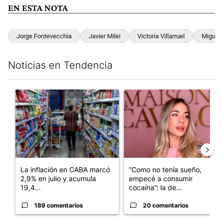
EN ESTA NOTA
Jorge Fontevecchia
Javier Milei
Victoria Villarruel
Miguel 
Noticias en Tendencia
Este listado muestra los artículos con más comentarios en los últim
Un artículo de tendencia con el título "La inflación en CABA m
Un artículo de tendencia con 
La inflación en CABA marcó
“Como no tenía sueño,
2,9% en julio y acumula
empecé a consumir
19,4...
cocaína”: la de...
189 comentarios
20 comentarios