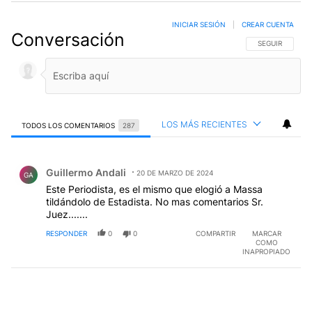
INICIAR SESIÓN
|
CREAR CUENTA
Conversación
SIGA ESTA CO
SEGUIR
LOS MÁS RECIENTES
TODOS LOS COMENTARIOS
287
Todos los comentarios
Comentario de Guillermo Andali.
Guillermo Andali
20 DE MARZO DE 2024
GA
Este Periodista, es el mismo que elogió a Massa
tildándolo de Estadista. No mas comentarios Sr.
Juez.......
RESPONDER
0
0
COMPARTIR
MARCAR
COMO
INAPROPIADO