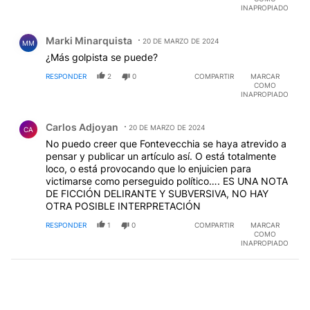
INAPROPIADO
Comentario de Marki Minarquista.
Marki Minarquista
20 DE MARZO DE 2024
MM
¿Más golpista se puede?
RESPONDER
2
0
COMPARTIR
MARCAR
COMO
INAPROPIADO
Comentario de Carlos Adjoyan.
Carlos Adjoyan
20 DE MARZO DE 2024
CA
No puedo creer que Fontevecchia se haya atrevido a
pensar y publicar un artículo así. O está totalmente
loco, o está provocando que lo enjuicien para
victimarse como perseguido político…. ES UNA NOTA
DE FICCIÓN DELIRANTE Y SUBVERSIVA, NO HAY
OTRA POSIBLE INTERPRETACIÓN
RESPONDER
1
0
COMPARTIR
MARCAR
COMO
INAPROPIADO