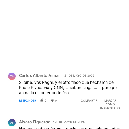
Comentario de Carlos Alberto Aimar.
Carlos Alberto Aimar
21 DE MAYO DE 2025
CA
Si pibe. vos Pagni, y el otro flaco que hecharon de
Radio Rivadavia y CNN, la saben lunga ...... pero por
ahora la estan errando feo
RESPONDER
0
0
COMPARTIR
MARCAR
COMO
INAPROPIADO
Comentario de Alvaro Figueroa.
Alvaro Figueroa
20 DE MAYO DE 2025
AF
Hay casos de enfermos terminales que mejoran antes