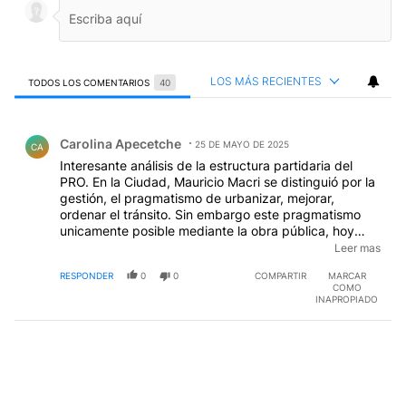
LOS MÁS RECIENTES
TODOS LOS COMENTARIOS
40
Todos los comentarios
Comentario de Carolina Apecetche.
Carolina Apecetche
25 DE MAYO DE 2025
CA
Interesante análisis de la estructura partidaria del
PRO. En la Ciudad, Mauricio Macri se distinguió por la
gestión, el pragmatismo de urbanizar, mejorar,
ordenar el tránsito. Sin embargo este pragmatismo
unicamente posible mediante la obra pública, hoy
está totalmente desprestigiado. Será cuestión de
Leer mas
hacer introspección, encontrar la razón de ser y
RESPONDER
0
0
COMPARTIR
MARCAR
manejar un discurso competitivo con el discurso
COMO
oficial. Es dificil estar en la misa y en la procesión, sin
INAPROPIADO
embargo hay puntos intermedios.