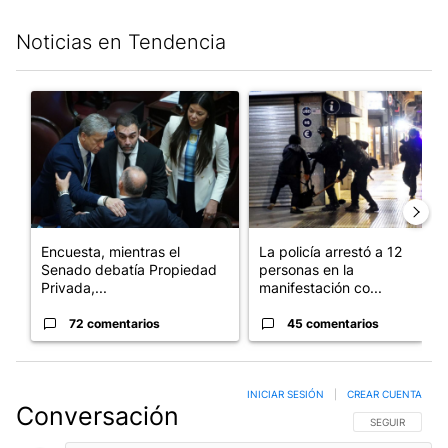
Noticias en Tendencia
Este listado muestra los artículos con más comentarios en los últim
Un artículo de tendencia con el título "Encuesta, mientras el
Un artículo de tendencia con e
Encuesta, mientras el
La policía arrestó a 12
Senado debatía Propiedad
personas en la
Privada,...
manifestación co...
72 comentarios
45 comentarios
INICIAR SESIÓN
|
CREAR CUENTA
Conversación
SIGA ESTA CO
SEGUIR