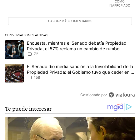
COMO
INAPROPIADO
CARGAR MÁS COMENTARIOS
CONVERSACIONES ACTIVAS
Este listado muestra los artículos con más comentarios en los últim
Un artículo de tendencia con el título "Encuesta, mientras el Se
Encuesta, mientras el Senado debatía Propiedad
Privada, el 57% reclama un cambio de rumbo
72
Un artículo de tendencia con el título "El Senado dio media sanci
El Senado dio media sanción a la Inviolabilidad de la
Propiedad Privada: el Gobierno tuvo que ceder en la
Ley del Manejo del Fuego
158
Gestionado por