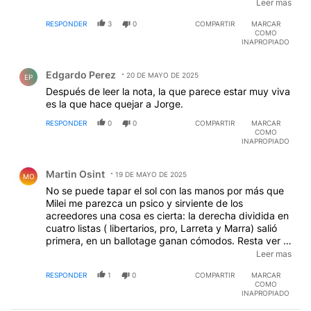
empresa somete a los periodistas. 50000 mil pesos
Leer mas
gobierno importado de provincia que juega al limite
por mes a un editorialista , 6 meses de sueldo
de la representatividad y una campaña entre insulsa y
RESPONDER
3
0
COMPARTIR
MARCAR
adeudado, mientras vos vivis como un bacan,
COMO
desastrosa , tienen que agradecer no haber quedado
INAPROPIADO
por debajo de la izquierda
Comentario de Edgardo Perez.
Edgardo Perez
20 DE MAYO DE 2025
EP
Después de leer la nota, la que parece estar muy viva
es la que hace quejar a Jorge.
RESPONDER
0
0
COMPARTIR
MARCAR
COMO
INAPROPIADO
Comentario de Martin Osint.
Martin Osint
19 DE MAYO DE 2025
MO
No se puede tapar el sol con las manos por más que
Milei me parezca un psico y sirviente de los
acreedores una cosa es cierta: la derecha dividida en
cuatro listas ( libertarios, pro, Larreta y Marra) salió
primera, en un ballotage ganan cómodos. Resta ver la
provincia si sigue siendo un bastión K o no. Mientras
Leer mas
no haya una alternativa, lamentablemente, será entre
RESPONDER
1
0
COMPARTIR
MARCAR
libertarios y K ( voto en blanco).
COMO
INAPROPIADO