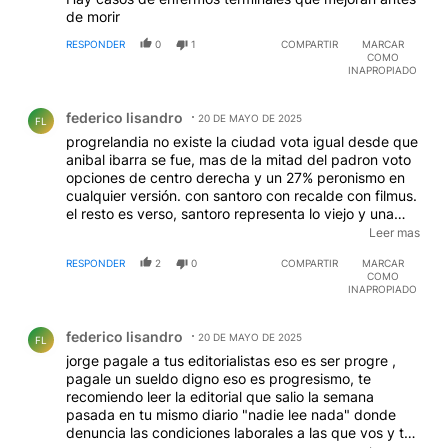
de morir
RESPONDER
0
1
COMPARTIR
MARCAR
COMO
INAPROPIADO
Comentario de federico lisandro.
federico lisandro
20 DE MAYO DE 2025
FL
progrelandia no existe la ciudad vota igual desde que
anibal ibarra se fue, mas de la mitad del padron voto
opciones de centro derecha y un 27% peronismo en
cualquier versión. con santoro con recalde con filmus.
el resto es verso, santoro representa lo viejo y una
generación j que nació políticamente amañada, es lo
Leer mas
mas rancio del radicalismo portador de apellido ex
RESPONDER
2
0
COMPARTIR
MARCAR
esposo de cecilia moreau ex yerno de leopoldo intimo
COMO
amigo de alberto fernadez, un cuit invicto como dice
INAPROPIADO
el presidente no es mas que un par de detalles que
Comentario de federico lisandro.
describen la historia de lo que el concepto casta
federico lisandro
representa , el radicalismo porteño esta liderado por
20 DE MAYO DE 2025
FL
un pibe sin tradicion un kirchnerista que solo esta
jorge pagale a tus editorialistas eso es ser progre ,
donde esta sostenido por la caja de la uba, por
pagale un sueldo digno eso es progresismo, te
yacobitti y por franja morada. y el pro cambiemos
recomiendo leer la editorial que salio la semana
destrozo las ideas que lo sostenían una gestión
pasada en tu mismo diario "nadie lee nada" donde
desastrosa estos dos años una ciudad sucia una
denuncia las condiciones laborales a las que vos y tu
cantidad obscena de gastos superfluos, un jefe de