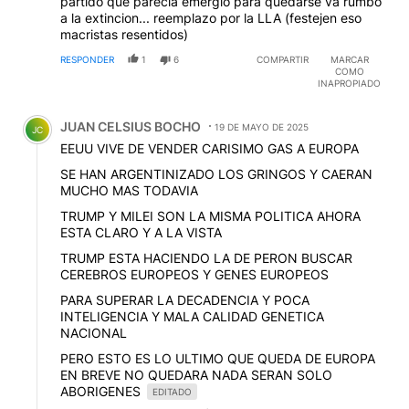
partido que parecía emergió para quedarse va rumbo
a la extincion... reemplazo por la LLA (festejen eso
macristas resentidos)
RESPONDER
1
6
COMPARTIR
MARCAR
COMO
INAPROPIADO
Comentario de JUAN CELSIUS BOCHO.
JUAN CELSIUS BOCHO
19 DE MAYO DE 2025
JC
EEUU VIVE DE VENDER CARISIMO GAS A EUROPA
SE HAN ARGENTINIZADO LOS GRINGOS Y CAERAN
MUCHO MAS TODAVIA
TRUMP Y MILEI SON LA MISMA POLITICA AHORA
ESTA CLARO Y A LA VISTA
TRUMP ESTA HACIENDO LA DE PERON BUSCAR
CEREBROS EUROPEOS Y GENES EUROPEOS
PARA SUPERAR LA DECADENCIA Y POCA
INTELIGENCIA Y MALA CALIDAD GENETICA
NACIONAL
PERO ESTO ES LO ULTIMO QUE QUEDA DE EUROPA
EN BREVE NO QUEDARA NADA SERAN SOLO
ABORIGENES
EDITADO