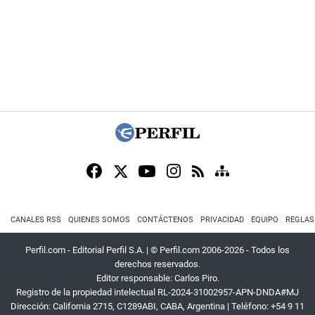
CANALES RSS
QUIENES SOMOS
CONTÁCTENOS
PRIVACIDAD
EQUIPO
REGLAS
Perfil.com - Editorial Perfil S.A.
| © Perfil.com 2006-2026 - Todos los
derechos reservados.
Editor responsable: Carlos Piro.
Registro de la propiedad intelectual RL-2024-31002957-APN-DNDA#MJ
Dirección:
California 2715
,
C1289ABI
,
CABA, Argentina
| Teléfono:
+54 9 11