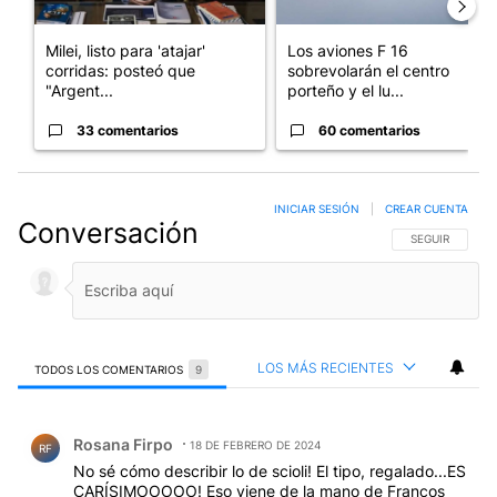
Milei, listo para 'atajar'
Los aviones F 16
corridas: posteó que
sobrevolarán el centro
"Argent...
porteño y el lu...
33 comentarios
60 comentarios
INICIAR SESIÓN
|
CREAR CUENTA
Conversación
SIGA ESTA CO
SEGUIR
LOS MÁS RECIENTES
TODOS LOS COMENTARIOS
9
Todos los comentarios
Comentario de Rosana Firpo.
Rosana Firpo
18 DE FEBRERO DE 2024
RF
No sé cómo describir lo de scioli! El tipo, regalado...ES
CARÍSIMOOOOO! Eso viene de la mano de Francos