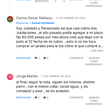
RESPUESTA
0
0
COMO
INAPROPIADO
Respuesta de Carlos Oscar Stellaco.
Carlos Oscar Stellaco
17 DE FEBRERO DE 2024
CO
Responder a
Samuel Glembocki
Soy Jubilado y Pensionado así que casi cobro dos
Jubilaciones ..el año pasado podía agregar a mi plazo
fijo 80.000 pesos por mes ahora creo que llego con lo
justo al 22 fecha de mi cobro ...esto si no me toca
comprar un jarabe para la tos cómo el que compré a
principio del mes que me costo 9.890 pesos ..Posteo
Leer mas
solo en Perfíl diario en el que estoy suscripto y tengo
RESPONDER
0
0
COMPARTIR
MARCAR
todo el tiempo del mundo para opinar y así descargar
COMO
la Rabia contra este Gobierno aliado de los
INAPROPIADO
Mercados...En los últimos cuatro años este Gobierno
Comentario de Jorge Martin.
desgraciado dejó el pan a 600 el aceite de girasol litro
Jorge Martin
y medio a 800 el puré de tomates a 270 el arroz
17 DE FEBRERO DE 2024
JM
primera marca a 1.200 y para no molestar más----si
al final, segun la nota, siguen los mismos. distinto
estos precios referenciales molestan a los seguidores
perro , con el mismo collar. (scioli sigue, y da
del Gobierno ---el asado a 3,800 ..que hubo
consejos) y peor , se los aceptan.
corrupción la hubo ..caso chocolate y caso similar del
RESPONDER
0
0
COMPARTIR
MARCAR
Intendente de Cambiemos en La Plata...si hay que
COMO
repartir leña que caigan todos....Me informo mucho
INAPROPIADO
porque repaso muchas publicaciones ....Ambito