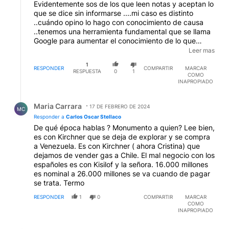
Evidentemente sos de los que leen notas y aceptan lo
que se dice sin informarse ....mi caso es distinto
..cuándo opino lo hago con conocimiento de causa
..tenemos una herramienta fundamental que se llama
Google para aumentar el conocimiento de lo que
sucede ..Kicillof merece una estatua por haber
Leer mas
recuperado YPF ....con la construcción del Gasoducto
1
y el aumento de la producción de Petróleo se exportó
RESPONDER
COMPARTIR
MARCAR
RESPUESTA
0
1
COMO
y se dejó de importar lo que nos dejó una diferencia a
INAPROPIADO
favor de 4.000 millones de dólares solo el año pasado
..la proyección a futuro y sin nuevos pozos es de
Respuesta de Maria Carrara.
200.000 millones de dólares ..de la deuda del Juicio
Maria Carrara
17 DE FEBRERO DE 2024
MC
que son 16.000 millones de dólares restamos lo
Responder a
Carlos Oscar Stellaco
anterior y quedan 12.000 millones en este año se
De qué época hablas ? Monumento a quien? Lee bien,
proyecta por exportaciones 8.000 mil millones de
es con Kirchner que se deja de explorar y se compra
dólares van a quedar de deuda cuatro mil millones ..el
a Venezuela. Es con Kirchner ( ahora Cristina) que
Gobierno consiguió un préstamo de Bancos Europeos
dejamos de vender gas a Chile. El mal negocio con los
de 800 millones de dólares al nueve por ciento anual
españoles es con Kisilof y la señora. 16.000 millones
poniendo garantía de parte de las ganancias de YPF
es nominal a 26.000 millones se va cuando de pagar
de este año ...que tal ..estabas informado de esto
se trata. Termo
..todo está en Google ..buscalo ...Arcor consiguió un
préstamo se cuarenta millones de dólares también de
RESPONDER
1
0
COMPARTIR
MARCAR
COMO
Bancos Europeos pero paga una comisión del seis por
INAPROPIADO
ciento anual...así que a nosotros solo el primer año
regalamos 24 millones de dólares...esta pequeña
Comentario de Jorge Jorge Rodriguez.