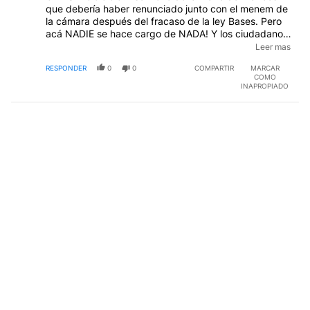
que debería haber renunciado junto con el menem de
la cámara después del fracaso de la ley Bases. Pero
acá NADIE se hace cargo de NADA! Y los ciudadanos
de a pie estamos HARTOOOOOOSSSSS, por eso OJO
Leer mas
que están jugando con fuego con las críticas a Milei
RESPONDER
0
0
COMPARTIR
MARCAR
por ej desde perfil...no sé si nos bancamos otro
COMO
gobierno peronista cepa k...no vaya a ser que la cosa
INAPROPIADO
se complique. Buen domingo Ares!