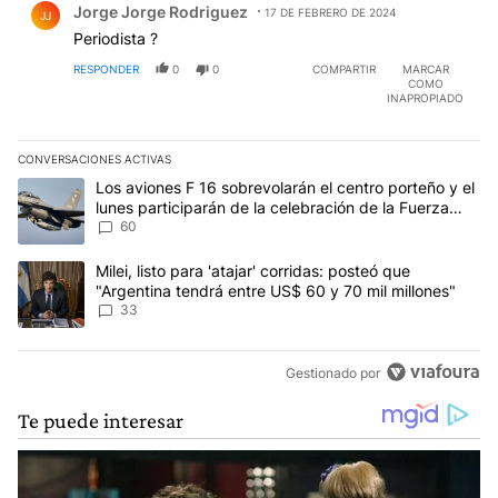
diferencia quién se la lleva .Caputo..Milei ..la verdad
Jorge Jorge Rodriguez
17 DE FEBRERO DE 2024
JJ
no lo se ..no está en Google .
Periodista ?
RESPONDER
0
0
COMPARTIR
MARCAR
COMO
INAPROPIADO
CONVERSACIONES ACTIVAS
Este listado muestra los artículos con más comentarios en los últim
Un artículo de tendencia con el título "Los aviones F 16 sobrevola
Los aviones F 16 sobrevolarán el centro porteño y el
lunes participarán de la celebración de la Fuerza
Aérea
60
Un artículo de tendencia con el título "Milei, listo para 'atajar' 
Milei, listo para 'atajar' corridas: posteó que
"Argentina tendrá entre US$ 60 y 70 mil millones"
33
Gestionado por