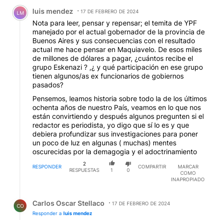
Comentario de luis mendez.
Financiero ..infobáe ..pag 12... Clarín el Cronista
luis mendez
17 DE FEBRERO DE 2024
Comercial ..de este último me enteré de un préstamo
LM
que recibió el Gobierno tomado a Bancos Europeos
Nota para leer, pensar y repensar; el temita de YPF
por 800 millones de dólares con un interés del nueve
manejado por el actual gobernador de la provincia de
por ciento anual poniendo cómo garantía las
Buenos Aires y sus consecuencias con el resultado
ganancias de YPF...raro no ..fue tan vapuleada esta
actual me hace pensar en Maquiavelo. De esos miles
compra...en el mismo tiempo Arcor recibió un
de millones de dólares a pagar, ¿cuántos recibe el
préstamo de cuarenta millones de dólares al seis por
grupo Eskenazi ? ,¿ y qué participación en ese grupo
ciento anual también de Bancos Europeos...que tal ..le
tienen algunos/as ex funcionarios de gobiernos
regalamos a los prestamistas venticuatro millones de
pasados?
dólares por año o quizás alguno se lo lleva de cometa
Pensemos, leamos historia sobre todo la de los últimos
este informe no está en LN ni TN ..está en Google si
ochenta años de nuestro País, veamos en lo que nos
querés informarte ..a todos les hago la misma
están convirtiendo y después algunos pregunten si el
pregunta ...tuviste una buena para tu bolsillo con este
redactor es periodista, yo digo que sí lo es y que
Gobierno .
debiera profundizar sus investigaciones para poner
un poco de luz en algunas ( muchas) mentes
oscurecidas por la demagogia y el adoctrinamiento
2
RESPONDER
COMPARTIR
MARCAR
RESPUESTAS
1
0
COMO
INAPROPIADO
Respuesta de Carlos Oscar Stellaco.
Carlos Oscar Stellaco
17 DE FEBRERO DE 2024
CO
Responder a
luis mendez