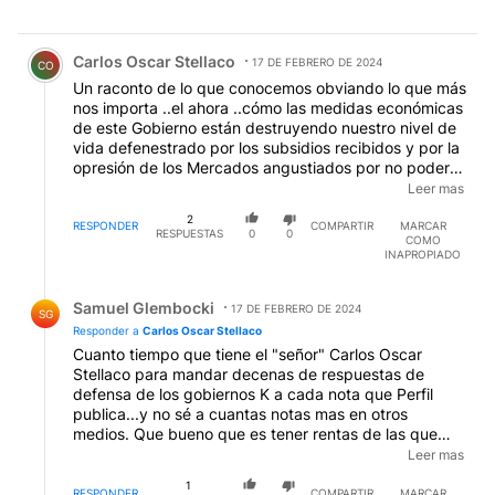
Comentario de Carlos Oscar Stellaco.
Carlos Oscar Stellaco
17 DE FEBRERO DE 2024
CO
Un raconto de lo que conocemos obviando lo que más
nos importa ..el ahora ..cómo las medidas económicas
de este Gobierno están destruyendo nuestro nivel de
vida defenestrado por los subsidios recibidos y por la
opresión de los Mercados angustiados por no poder
maximizar sus ganancias debido a los ´´precios justos
Leer mas
´´....Me hubiera encantado que Ares en vez de
2
enfocarse en lo que conocemos y que no va a
RESPONDER
COMPARTIR
MARCAR
RESPUESTAS
0
0
COMO
cambiar en lo absoluto nada lo que nos sucede en el
INAPROPIADO
día a día hubiera realizado un comentario de
actualidad ...cualquiera opina leyendo los diarios de
Respuesta de Samuel Glembocki.
años anteriores lo difícil es opinar del ahora y más
Samuel Glembocki
17 DE FEBRERO DE 2024
SG
difícil aún si se tiene simpatía por este Gobierno .
Responder a
Carlos Oscar Stellaco
Cuanto tiempo que tiene el "señor" Carlos Oscar
Stellaco para mandar decenas de respuestas de
defensa de los gobiernos K a cada nota que Perfil
publica...y no sé a cuantas notas mas en otros
medios. Que bueno que es tener rentas de las que
vivir, las que le permiten dedicarse a defender
Leer mas
"desinteresadamente" los 20 años de la desgracia,
1
2003-2023.
RESPONDER
COMPARTIR
MARCAR