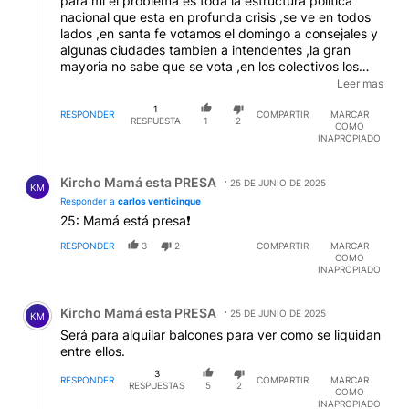
para mi el problema es toda la estructura politica
nacional que esta en profunda crisis ,se ve en todos
lados ,en santa fe votamos el domingo a consejales y
algunas ciudades tambien a intendentes ,la gran
mayoria no sabe que se vota ,en los colectivos los
pibes y demas con los celulares ,y lo que menos
Leer mas
hacen es interersarse por las cuestiones de
1
gobernabilidad ,y eso se va a ver con el porcentaje de
RESPONDER
COMPARTIR
MARCAR
RESPUESTA
1
2
COMO
votantes ,por otra parte refleja quienes votaron por el
INAPROPIADO
insano ,y porque ahora hay tanto desgano porque no
cumplio nada de lo que LES dijo POR LAS REDES
Respuesta de Kircho Mamá esta PRESA.
,entonces no para que van a votar si son "todos
Kircho Mamá esta PRESA
25 DE JUNIO DE 2025
KM
iguales " , no pasa por condenas de una justicia que
Responder a
carlos venticinque
actua PARCIALMENTE ,sino que actue como muestra
25: Mamá está presa❗
la balanza que tienen en sus oficinas los jueces y
fiscales ,de toda indole .
RESPONDER
3
2
COMPARTIR
MARCAR
COMO
INAPROPIADO
Comentario de Kircho Mamá esta PRESA.
Kircho Mamá esta PRESA
25 DE JUNIO DE 2025
KM
Será para alquilar balcones para ver como se liquidan
entre ellos.
3
RESPONDER
COMPARTIR
MARCAR
RESPUESTAS
5
2
COMO
INAPROPIADO