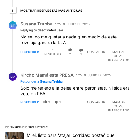
1 respuesta más antiguas
MOSTRAR RESPUESTAS MÁS ANTIGUAS
1
Respuesta de Susana Trubba.
Susana Trubba
25 DE JUNIO DE 2025
ST
Replying to deactivated user
No se, no me gustaría nada q en medio de este
revoltijo ganara la LLA
1
RESPONDER
COMPARTIR
MARCAR
RESPUESTA
2
1
COMO
INAPROPIADO
Respuesta de Kircho Mamá esta PRESA.
Kircho Mamá esta PRESA
25 DE JUNIO DE 2025
KM
Responder a
Susana Trubba
Sólo me refiero a la pelea entre peronistas. Ni siquiera
voto en PBA.
RESPONDER
3
1
COMPARTIR
MARCAR
COMO
INAPROPIADO
CONVERSACIONES ACTIVAS
Este listado muestra los artículos con más comentarios en los últim
Un artículo de tendencia con el título "Milei, listo para 'atajar' c
Milei, listo para 'atajar' corridas: posteó que