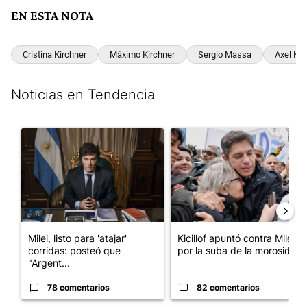
EN ESTA NOTA
Cristina Kirchner
Máximo Kirchner
Sergio Massa
Axel Kici
Noticias en Tendencia
Este listado muestra los artículos con más comentarios en los últim
Un artículo de tendencia con el título "Milei, listo para 'atajar
Un artículo de tendencia con el
Milei, listo para 'atajar'
Kicillof apuntó contra Milei
corridas: posteó que
por la suba de la morosida...
"Argent...
78 comentarios
82 comentarios