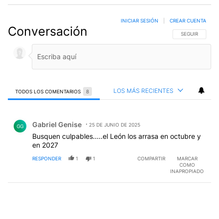
INICIAR SESIÓN
|
CREAR CUENTA
Conversación
SIGA ESTA CO
SEGUIR
LOS MÁS RECIENTES
TODOS LOS COMENTARIOS
8
Todos los comentarios
Comentario de Gabriel Genise.
Gabriel Genise
25 DE JUNIO DE 2025
GG
Busquen culpables.....el León los arrasa en octubre y
en 2027
RESPONDER
1
1
COMPARTIR
MARCAR
COMO
INAPROPIADO