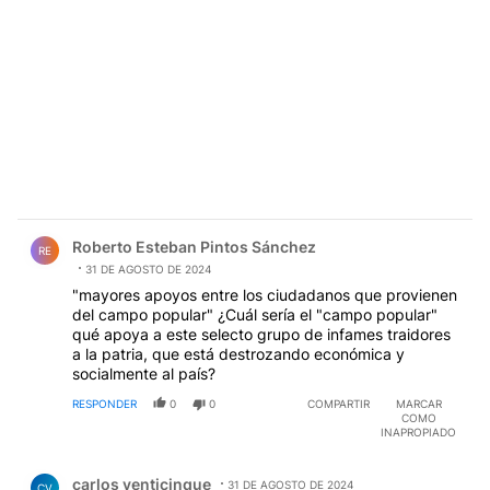
Comentario de Roberto Esteban Pintos Sánchez.
Roberto Esteban Pintos Sánchez
RE
31 DE AGOSTO DE 2024
"mayores apoyos entre los ciudadanos que provienen
del campo popular" ¿Cuál sería el "campo popular"
qué apoya a este selecto grupo de infames traidores
a la patria, que está destrozando económica y
socialmente al país?
RESPONDER
0
0
COMPARTIR
MARCAR
COMO
INAPROPIADO
Comentario de carlos venticinque.
carlos venticinque
31 DE AGOSTO DE 2024
CV