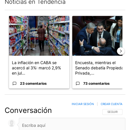
Noticias en Tendencia
Este listado muestra los artículos con más comentarios en los últim
Un artículo de tendencia con el título "La inflación en CABA se
Un artículo de tendencia con 
La inflación en CABA se
Encuesta, mientras el
acercó al 3%: marcó 2,9%
Senado debatía Propiedad
en jul...
Privada,...
23 comentarios
73 comentarios
INICIAR SESIÓN
|
CREAR CUENTA
Conversación
SIGA ESTA CO
SEGUIR