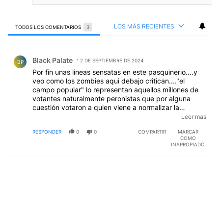
LOS MÁS RECIENTES
TODOS LOS COMENTARIOS
3
Todos los comentarios
Comentario de Black Palate.
Black Palate
2 DE SEPTIEMBRE DE 2024
BP
Por fin unas lineas sensatas en este pasquinerio....y
veo como los zombies aqui debajo critican...."el
campo popular" lo representan aquellos millones de
votantes naturalmente peronistas que por alguna
cuestión votaron a quien viene a normalizar la
economía, con dos o tres verdades de plomo como
Leer mas
lograr responsabilidad económica, inflación normal,
RESPONDER
0
0
COMPARTIR
MARCAR
etc. Cositas de nada que en el mundo existen y que
COMO
aqui los pensadores mágicos y millones de aturdidos
INAPROPIADO
parecen desconocer. Luego, vamos por calidades de
otro tipo.