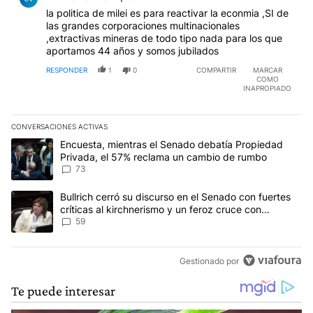
la politica de milei es para reactivar la econmia ,SI de
las grandes corporaciones multinacionales
,extractivas mineras de todo tipo nada para los que
aportamos 44 años y somos jubilados
RESPONDER
1
0
COMPARTIR
MARCAR
COMO
INAPROPIADO
CONVERSACIONES ACTIVAS
Este listado muestra los artículos con más comentarios en los últim
Un artículo de tendencia con el título "Encuesta, mientras el Se
Encuesta, mientras el Senado debatía Propiedad
Privada, el 57% reclama un cambio de rumbo
73
Un artículo de tendencia con el título "Bullrich cerró su discurso e
Bullrich cerró su discurso en el Senado con fuertes
críticas al kirchnerismo y un feroz cruce con
Capitanich al que le gritó “¡cállate!”
59
Gestionado por