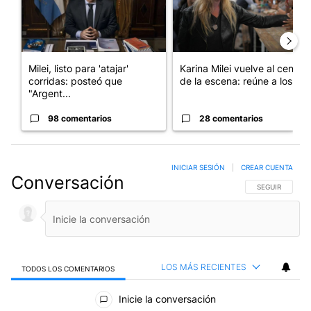
Milei, listo para 'atajar'
Karina Milei vuelve al centro
corridas: posteó que
de la escena: reúne a los...
"Argent...
98 comentarios
28 comentarios
INICIAR SESIÓN
|
CREAR CUENTA
Conversación
SIGA ESTA CO
SEGUIR
LOS MÁS RECIENTES
TODOS LOS COMENTARIOS
Todos los comentarios
Inicie la conversación