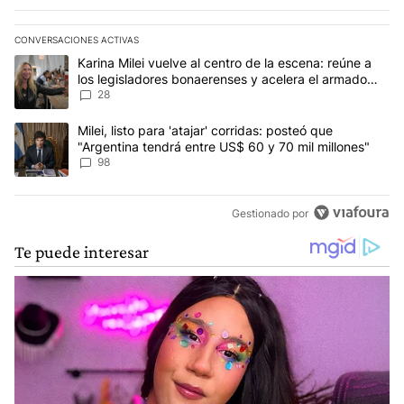
CONVERSACIONES ACTIVAS
Este listado muestra los artículos con más comentarios en los últim
Un artículo de tendencia con el título "Karina Milei vuelve al cen
Karina Milei vuelve al centro de la escena: reúne a
los legisladores bonaerenses y acelera el armado
para 2027
28
Un artículo de tendencia con el título "Milei, listo para 'atajar' 
Milei, listo para 'atajar' corridas: posteó que
"Argentina tendrá entre US$ 60 y 70 mil millones"
98
Gestionado por