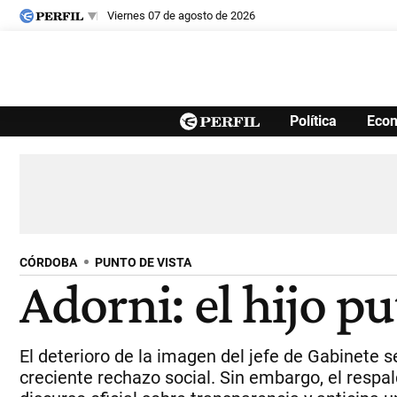
viernes 07 de agosto de 2026
Últimas noticias
Política
Eco
Inicio
Ahora
Opinión
Cultura
Arte
Educación
Videos
Córdoba
Reperfilar
Diario del Juicio
CÓRDOBA
PUNTO DE VISTA
Adorni: el hijo pu
El deterioro de la imagen del jefe de Gabinete 
creciente rechazo social. Sin embargo, el respal