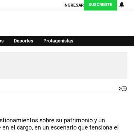
SUSCRIBITE
INGRESAR
os
Deportes
Protagonistas
Ciencia
Protagonistas
Tecnología
CARAS
Exitoina
Turismo
Exitoina
Gaming
Vivo
2
.
|
IM
CR
PO
IA.
estionamientos sobre su patrimonio y un
e en el cargo, en un escenario que tensiona el