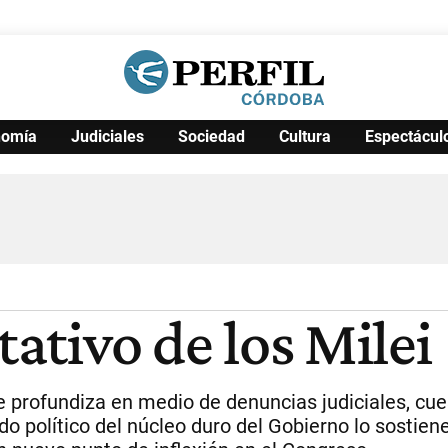
nomía
Judiciales
Sociedad
Cultura
Espectácul
Política
Pymes
Salud
Internacional
Clima
Deportes
Business
Noticias
Caras
tativo de los Milei
se profundiza en medio de denuncias judiciales, cu
do político del núcleo duro del Gobierno lo sostien