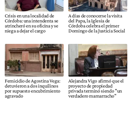
Crisis en una localidad de
A días de conocerse la visita
Córdoba: una intendenta se
del Papa, la Iglesia de
atrincheró en su oficina y se
Córdoba celebra el primer
niega a dejar el cargo
Domingo de la Justicia Social
Femicidio de Agostina Vega:
Alejandra Vigo afirmó que el
detuvieron a dos inquilinos
proyecto de propiedad
por supuesto encubrimiento
privada terminó siendo "un
agravado
verdadero mamarracho"