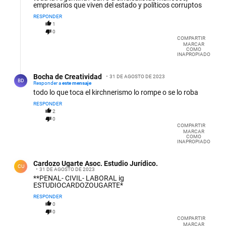
empresarios que viven del estado y políticos corruptos
RESPONDER
1
0
COMPARTIR
MARCAR
COMO
INAPROPIADO
Respuesta de Bocha de Creatividad.
Bocha de Creatividad
31 DE AGOSTO DE 2023
BD
Responder a
este mensaje
todo lo que toca el kirchnerismo lo rompe o se lo roba
RESPONDER
2
0
COMPARTIR
MARCAR
COMO
INAPROPIADO
Comentario de Cardozo Ugarte Asoc. Estudio Jurídico..
Cardozo Ugarte Asoc. Estudio Jurídico.
CU
31 DE AGOSTO DE 2023
**PENAL- CIVIL- LABORAL ig
ESTUDIOCARDOZOUGARTE*
RESPONDER
0
0
COMPARTIR
MARCAR