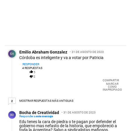
Comentario de Emilio Abraham Gonzalez.
Emilio Abraham Gonzalez
31 DE AGOSTO DE 2023
EA
Córdoba es inteligente y va a votar por Patricia
RESPONDER
4
RESPUESTAS
5
2
COMPARTIR
MARCAR
COMO
INAPROPIADO
2 respuestas más antiguas
MOSTRAR RESPUESTAS MÁS ANTIGUAS
2
Respuesta de Bocha de Creatividad.
Bocha de Creatividad
31 DE AGOSTO DE 2023
BD
Responder a
este mensaje
Edu tenes la cara de piedra o te pagan por defender el
gobierno mas nefasto de la historia, que empobreció a
toda la Argentina? Salvo a sindicalistas mafiosos,