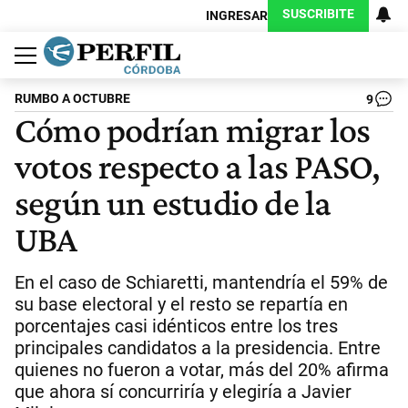
SUSCRIBITE
INGRESAR
Política
Economía
Judiciales
Sociedad
Cultura
Espectáculos
Deportes
Protagonistas
RUMBO A OCTUBRE
9
Cómo podrían migrar los
votos respecto a las PASO,
según un estudio de la
UBA
En el caso de Schiaretti, mantendría el 59% de
su base electoral y el resto se repartía en
porcentajes casi idénticos entre los tres
principales candidatos a la presidencia. Entre
quienes no fueron a votar, más del 20% afirma
que ahora sí concurriría y elegiría a Javier