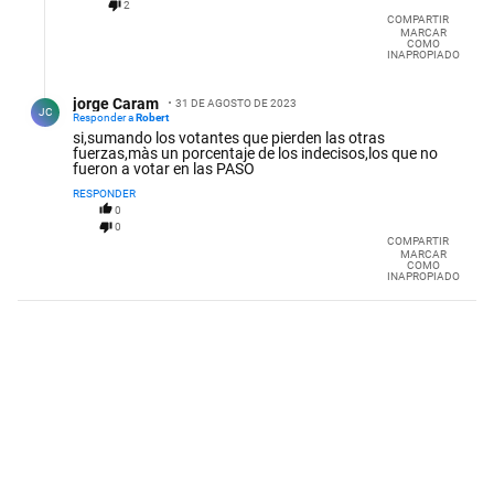
2
COMPARTIR
MARCAR
COMO
INAPROPIADO
Respuesta de jorge Caram.
jorge Caram
31 DE AGOSTO DE 2023
JC
Responder a
Robert
si,sumando los votantes que pierden las otras
fuerzas,màs un porcentaje de los indecisos,los que no
fueron a votar en las PASO
RESPONDER
0
0
COMPARTIR
MARCAR
COMO
INAPROPIADO