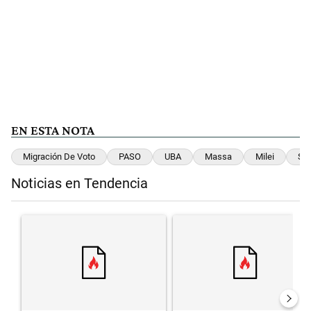
EN ESTA NOTA
Migración De Voto
PASO
UBA
Massa
Milei
Sch
Noticias en Tendencia
Este listado muestra los artículos con más comentarios en los últimos 
Un artículo de tendencia con el título "" con 114 comentarios.
Un artículo de tendencia con el t