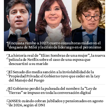
1
Encuesta rumbo a 2027: cuatro consultoras midieron el
desgaste de Milei y la crisis de liderazgo en el peronismo
2
La historia real de "Elize: Sombras de una mujer", la nueva
película de Netflix sobre el caso de una esposa que
descuartizó a su marido
3
El Senado dio media sanción a la Inviolabilidad de la
Propiedad Privada: el Gobierno tuvo que ceder en la Ley
del Manejo del Fuego
4
El Gobierno perdió la pulseada del nombre: la "Ley de
Tierras" se impuso en toda la conversación digital
5
ANSES: cuándo cobran jubilados y pensionados en agosto
de 2026, según el DNI