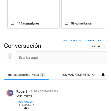
114 comentarios
56 comentarios
INICIAR SESIÓN
|
CREAR CUENTA
Conversación
SIGA ESTA CON
SEGUIR
LOS MÁS RECIENTES
TODOS LOS COMENTARIOS
9
Todos los comentarios
Comentario de Robert .
Robert
31 DE AGOSTO DE 2023
RO
Milei 2023
RESPONDER
1
RESPUESTA
3