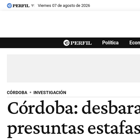
viernes 07 de agosto de 2026
Últimas noticias
Política
Eco
Inicio
Ahora
Opinión
Cultura
Arte
Educación
Videos
Córdoba
Reperfilar
Diario del Juicio
CÓRDOBA
INVESTIGACIÓN
Córdoba: desbara
presuntas estafas