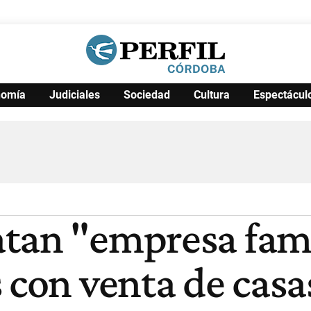
nomía
Judiciales
Sociedad
Cultura
Espectácul
Política
Pymes
Salud
Internacional
Clima
Deportes
Business
Noticias
Caras
tan "empresa fami
 con venta de casa