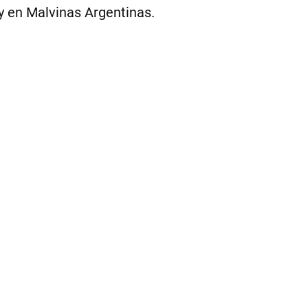
PR
 y en Malvinas Argentinas.
|
FO
PO
DE
CÓ