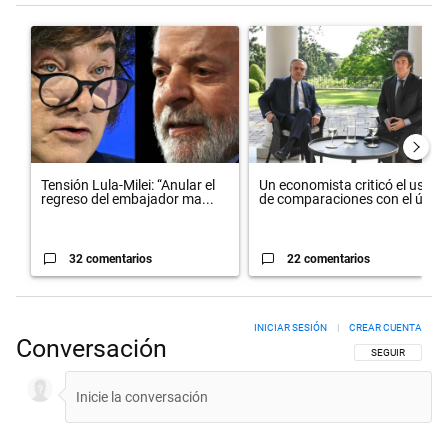
Este listado muestra los artículos con más comentarios en los últimos 
Un artículo de tendencia con el título "Tensión Lula-Milei: “Anula
Un artículo de tendencia con el
Tensión Lula-Milei: “Anular el
Un economista criticó el uso
regreso del embajador ma...
de comparaciones con el úl...
32 comentarios
22 comentarios
INICIAR SESIÓN
|
CREAR CUENTA
Conversación
SIGA ESTA CON
SEGUIR