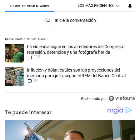
LOS MÁS RECIENTES
TODOS LOS COMENTARIOS
Todos los comentarios
Inicie la conversación
CONVERSACIONES ACTIVAS
Este listado muestra los artículos con más comentarios en los últimos 
Un artículo de tendencia con el título "La violencia sigue en los alred
La violencia sigue en los alrededores del Congreso:
represión, detenidos y una fotógrafa herida
111
Un artículo de tendencia con el título "Inflación y dólar: cuáles son l
Inflación y dólar: cuáles son las proyecciones del
mercado para julio, según el REM del Banco Central
41
Gestionado por