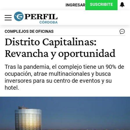
SUSCRIBITE
INGRESAR
Política
Economía
Judiciales
Sociedad
Cultura
Espectáculos
Deportes
Protagonistas
COMPLEJOS DE OFICINAS
Distrito Capitalinas:
Revancha y oportunidad
Tras la pandemia, el complejo tiene un 90% de
ocupación, atrae multinacionales y busca
inversores para su centro de eventos y su
hotel.