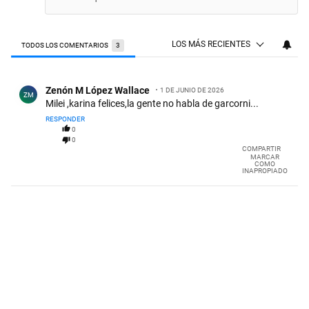
LOS MÁS RECIENTES
TODOS LOS COMENTARIOS
3
Todos los comentarios
Comentario de Zenón M López Wallace.
Zenón M López Wallace
1 DE JUNIO DE 2026
ZM
Milei ,karina felices,la gente no habla de garcorni...
RESPONDER
0
0
COMPARTIR
MARCAR
COMO
INAPROPIADO