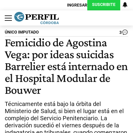
SUSCRIBITE
INGRESAR
Política
Economía
Judiciales
Sociedad
Cultura
Espectáculos
Deportes
Protagonistas
ÚNICO IMPUTADO
3
Femicidio de Agostina
Vega: por ideas suicidas
Barrelier está internado en
el Hospital Modular de
Bouwer
Técnicamente está bajo la órbita del
Ministerio de Salud, si bien el lugar está en el
complejo del Servicio Penitenciario. La
derivación sucedió el viernes después de la
indagatoria en tribunales, cuando comenzaron