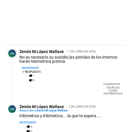
Comentario de Zenón M López Wallace.
Zenón M López Wallace
1 DE JUNIO DE 2026
ZM
No es necesario su suicidio,las pistolas de los internos
harán kilometrica justicia
RESPONDER
1
RESPUESTA
1
0
COMPARTIR
MARCAR
COMO
INAPROPIADO
Respuesta de Zenón M López Wallace.
Zenón M López Wallace
1 DE JUNIO DE 2026
ZM
Responder a
Zenón M López Wallace
Kilómetros y Kilómetros....la que te espera.....
RESPONDER
0
0