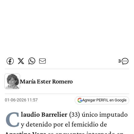
3
María Ester Romero
01-06-2026 11:57
Agregar PERFIL en Google
C
laudio Barrelier
(33) único imputado
y detenido por el femicidio de
Agostina Vega
se encuentra internado en