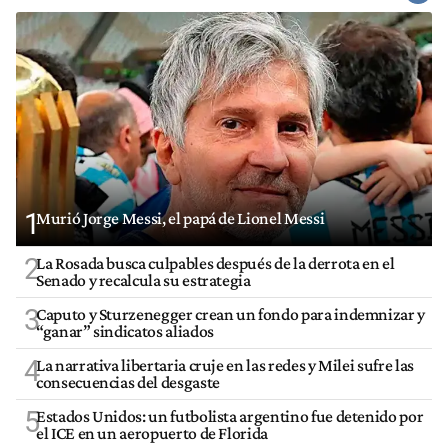
1
Murió Jorge Messi, el papá de Lionel Messi
2
La Rosada busca culpables después de la derrota en el
Senado y recalcula su estrategia
3
Caputo y Sturzenegger crean un fondo para indemnizar y
“ganar” sindicatos aliados
4
La narrativa libertaria cruje en las redes y Milei sufre las
consecuencias del desgaste
5
Estados Unidos: un futbolista argentino fue detenido por
el ICE en un aeropuerto de Florida