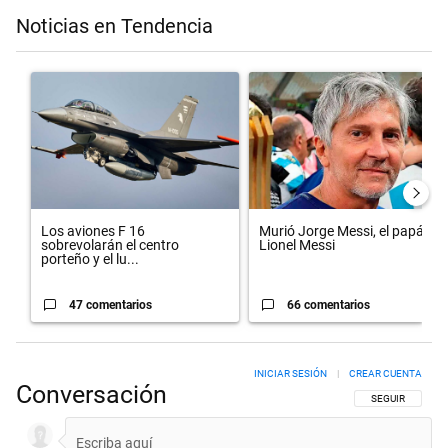
Noticias en Tendencia
Este listado muestra los artículos con más comentarios en los últimos 
Un artículo de tendencia con el título "Los aviones F 16 sobrevolará
Un artículo de tendencia con el 
Los aviones F 16
Murió Jorge Messi, el papá de
sobrevolarán el centro
Lionel Messi
porteño y el lu...
47 comentarios
66 comentarios
INICIAR SESIÓN
|
CREAR CUENTA
Conversación
SIGA ESTA CON
SEGUIR