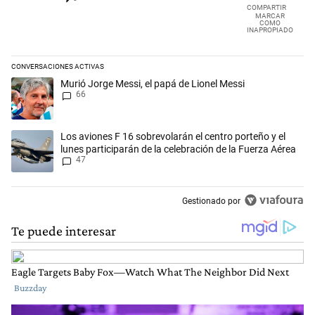
COMPARTIR
MARCAR
COMO
INAPROPIADO
CONVERSACIONES ACTIVAS
Este listado muestra los artículos con más comentarios en los últimos 
Un artículo de tendencia con el título "Murió Jorge Messi, el papá de L
Murió Jorge Messi, el papá de Lionel Messi
66
Un artículo de tendencia con el título "Los aviones F 16 sobrevolarán e
Los aviones F 16 sobrevolarán el centro porteño y el
lunes participarán de la celebración de la Fuerza Aérea
47
Gestionado por