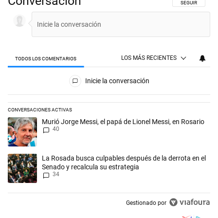
Conversación
SIGA ESTA CON
SEGUIR
LOS MÁS RECIENTES
TODOS LOS COMENTARIOS
Todos los comentarios
Inicie la conversación
CONVERSACIONES ACTIVAS
Este listado muestra los artículos con más comentarios en los últimos 
Un artículo de tendencia con el título "Murió Jorge Messi, el papá de L
Murió Jorge Messi, el papá de Lionel Messi, en Rosario
40
Un artículo de tendencia con el título "La Rosada busca culpables desp
La Rosada busca culpables después de la derrota en el
Senado y recalcula su estrategia
34
Gestionado por