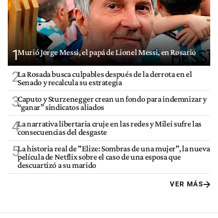
1
Murió Jorge Messi, el papá de Lionel Messi, en Rosario
2
La Rosada busca culpables después de la derrota en el
Senado y recalcula su estrategia
3
Caputo y Sturzenegger crean un fondo para indemnizar y
“ganar” sindicatos aliados
4
La narrativa libertaria cruje en las redes y Milei sufre las
consecuencias del desgaste
5
La historia real de "Elize: Sombras de una mujer", la nueva
película de Netflix sobre el caso de una esposa que
descuartizó a su marido
VER MÁS