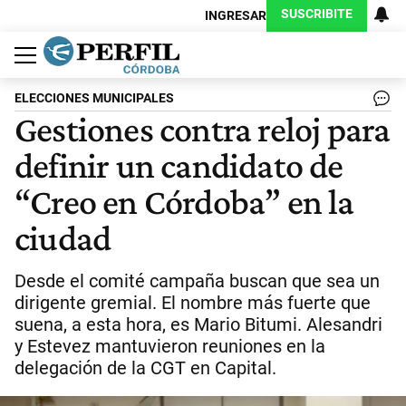
SUSCRIBITE
INGRESAR
Política
Economía
Judiciales
Sociedad
Cultura
Espectáculos
Deportes
Protagonistas
ELECCIONES MUNICIPALES
Gestiones contra reloj para
definir un candidato de
“Creo en Córdoba” en la
ciudad
Desde el comité campaña buscan que sea un
dirigente gremial. El nombre más fuerte que
suena, a esta hora, es Mario Bitumi. Alesandri
y Estevez mantuvieron reuniones en la
delegación de la CGT en Capital.