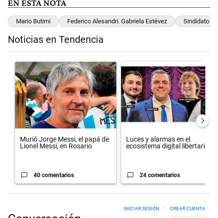
EN ESTA NOTA
Mario Butimi
Federico Alesandri. Gabriela Estévez
Sindidato D
Noticias en Tendencia
Este listado muestra los artículos con más comentarios en los últimos 
Un artículo de tendencia con el título "Murió Jorge Messi, el papá d
Un artículo de tendencia con el t
Murió Jorge Messi, el papá de
Luces y alarmas en el
Lionel Messi, en Rosario
ecosistema digital libertario
40 comentarios
24 comentarios
INICIAR SESIÓN
|
CREAR CUENTA