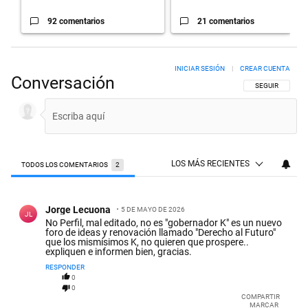
92 comentarios
21 comentarios
INICIAR SESIÓN
|
CREAR CUENTA
Conversación
SIGA ESTA CON
SEGUIR
LOS MÁS RECIENTES
TODOS LOS COMENTARIOS
2
Todos los comentarios
Comentario de Jorge Lecuona.
Jorge Lecuona
5 DE MAYO DE 2026
JL
No Perfil, mal editado, no es "gobernador K" es un nuevo
foro de ideas y renovación llamado "Derecho al Futuro"
que los mismísimos K, no quieren que prospere..
expliquen e informen bien, gracias.
RESPONDER
0
0
COMPARTIR
MARCAR