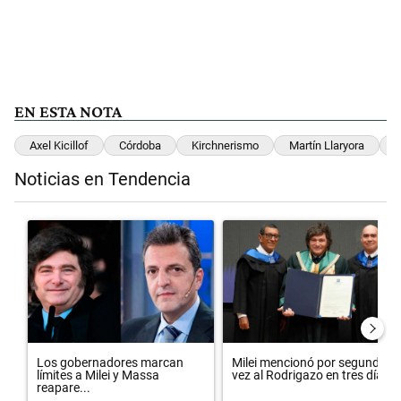
EN ESTA NOTA
Axel Kicillof
Córdoba
Kirchnerismo
Martín Llaryora
Noticias en Tendencia
Este listado muestra los artículos con más comentarios en los últimos 
Un artículo de tendencia con el título "Los gobernadores marcan lím
Un artículo de tendencia con el 
Los gobernadores marcan
Milei mencionó por segunda
límites a Milei y Massa
vez al Rodrigazo en tres día...
reapare...