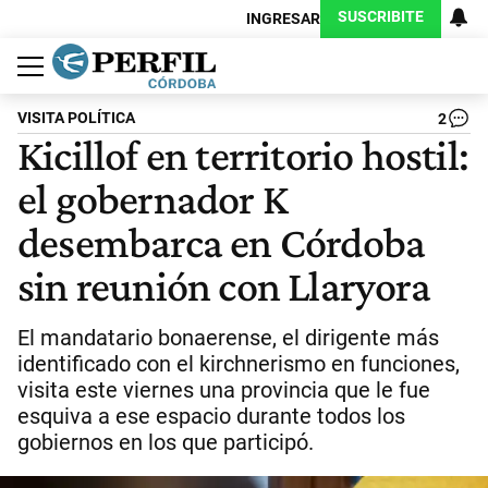
SUSCRIBITE
INGRESAR
Política
Economía
Judiciales
Sociedad
Cultura
Espectáculos
Deportes
Protagonistas
VISITA POLÍTICA
2
Kicillof en territorio hostil:
el gobernador K
desembarca en Córdoba
sin reunión con Llaryora
El mandatario bonaerense, el dirigente más
identificado con el kirchnerismo en funciones,
visita este viernes una provincia que le fue
esquiva a ese espacio durante todos los
gobiernos en los que participó.