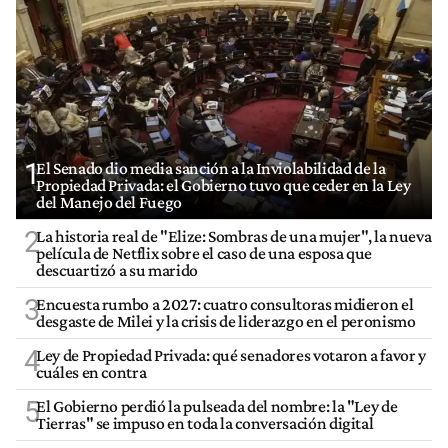
1
El Senado dio media sanción a la Inviolabilidad de la
Propiedad Privada: el Gobierno tuvo que ceder en la Ley
del Manejo del Fuego
2
La historia real de "Elize: Sombras de una mujer", la nueva
película de Netflix sobre el caso de una esposa que
descuartizó a su marido
3
Encuesta rumbo a 2027: cuatro consultoras midieron el
desgaste de Milei y la crisis de liderazgo en el peronismo
4
Ley de Propiedad Privada: qué senadores votaron a favor y
cuáles en contra
5
El Gobierno perdió la pulseada del nombre: la "Ley de
Tierras" se impuso en toda la conversación digital