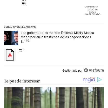
0
COMPARTIR
MARCAR
COMO
INAPROPIADO
CONVERSACIONES ACTIVAS
Este listado muestra los artículos con más comentarios en los últimos 
Un artículo de tendencia con el título "Los gobernadores marcan límit
Los gobernadores marcan límites a Milei y Massa
reaparece en la trastienda de las negociaciones
92
Un artículo de tendencia con el título "" con 6 comentarios.
6
Gestionado por