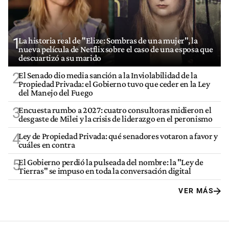
1
La historia real de "Elize: Sombras de una mujer", la
nueva película de Netflix sobre el caso de una esposa que
descuartizó a su marido
2
El Senado dio media sanción a la Inviolabilidad de la
Propiedad Privada: el Gobierno tuvo que ceder en la Ley
del Manejo del Fuego
3
Encuesta rumbo a 2027: cuatro consultoras midieron el
desgaste de Milei y la crisis de liderazgo en el peronismo
4
Ley de Propiedad Privada: qué senadores votaron a favor y
cuáles en contra
5
El Gobierno perdió la pulseada del nombre: la "Ley de
Tierras" se impuso en toda la conversación digital
VER MÁS