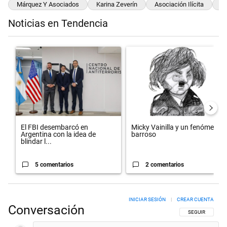
Márquez Y Asociados
Karina Zeverín
Asociación Ilícita
De
Noticias en Tendencia
Este listado muestra los artículos con más comentarios en los últimos 
Un artículo de tendencia con el título "El FBI desembarcó en Argentin
Un artículo de tendencia con el 
El FBI desembarcó en
Micky Vainilla y un fenómeno
Argentina con la idea de
barroso
blindar l...
5 comentarios
2 comentarios
INICIAR SESIÓN
|
CREAR CUENTA
Conversación
SIGA ESTA CON
SEGUIR