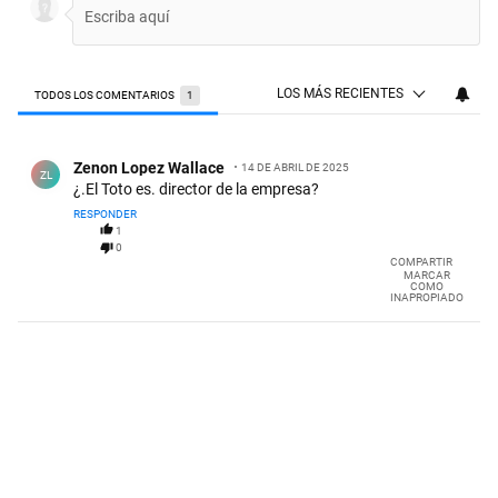
LOS MÁS RECIENTES
TODOS LOS COMENTARIOS
1
Todos los comentarios
Comentario de Zenon Lopez Wallace.
Zenon Lopez Wallace
14 DE ABRIL DE 2025
ZL
¿.El Toto es. director de la empresa?
RESPONDER
1
0
COMPARTIR
MARCAR
COMO
INAPROPIADO