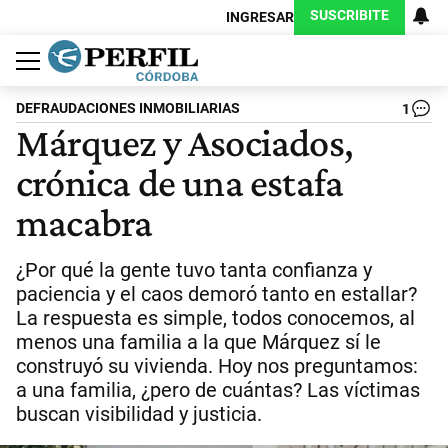
SUSCRIBITE
INGRESAR
Política
Economía
Judiciales
Sociedad
Cultura
Espectáculos
Deportes
Protagonistas
DEFRAUDACIONES INMOBILIARIAS
1
Márquez y Asociados,
crónica de una estafa
macabra
¿Por qué la gente tuvo tanta confianza y
paciencia y el caos demoró tanto en estallar?
La respuesta es simple, todos conocemos, al
menos una familia a la que Márquez sí le
construyó su vivienda. Hoy nos preguntamos:
a una familia, ¿pero de cuántas? Las víctimas
buscan visibilidad y justicia.