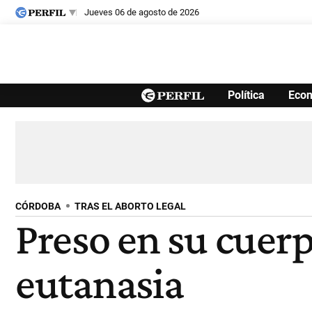
jueves 06 de agosto de 2026
Últimas noticias
Política
Eco
Inicio
Ahora
Opinión
Cultura
Arte
Educación
Videos
Córdoba
Reperfilar
Diario del Juicio
CÓRDOBA
TRAS EL ABORTO LEGAL
Preso en su cuerpo
eutanasia