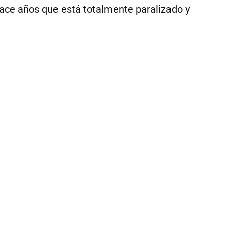
co
ace años que está totalmente paralizado y
ca
di
y
se
qu
est
di
a
oír
su
pe
|
Fi
Piz