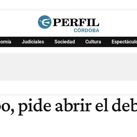
nomía
Judiciales
Sociedad
Cultura
Espectácul
Política
Pymes
Salud
Internacional
Clima
Deportes
Business
Noticias
Caras
, pide abrir el de