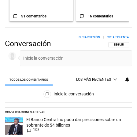
51 comentarios
16 comentarios
INICIAR SESIÓN
|
CREAR CUENTA
Conversación
SIGA ESTA CON
SEGUIR
LOS MÁS RECIENTES
TODOS LOS COMENTARIOS
Todos los comentarios
Inicie la conversación
CONVERSACIONES ACTIVAS
Este listado muestra los artículos con más comentarios en los últimos 
Un artículo de tendencia con el título "El Banco Central no pudo dar p
El Banco Central no pudo dar precisiones sobre un
sobrante de $4 billones
108