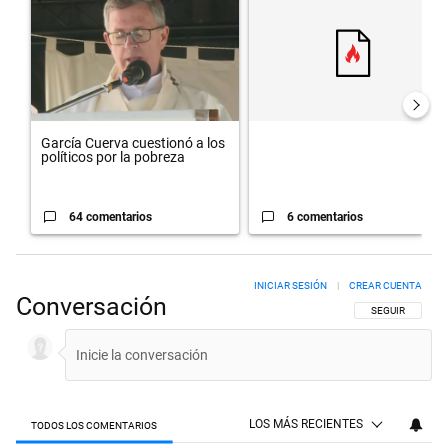
García Cuerva cuestionó a los
políticos por la pobreza
64 comentarios
6 comentarios
INICIAR SESIÓN
|
CREAR CUENTA
Conversación
SIGA ESTA CON
SEGUIR
LOS MÁS RECIENTES
TODOS LOS COMENTARIOS