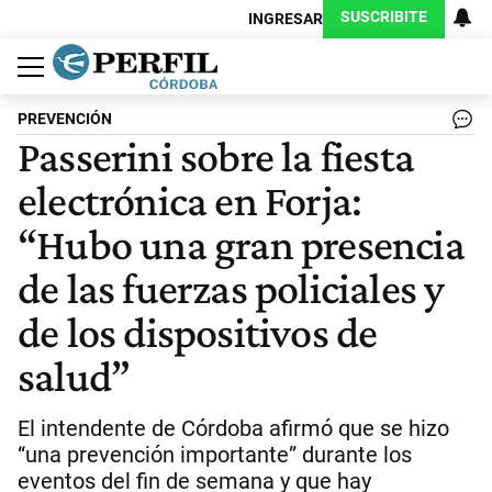
SUSCRIBITE
INGRESAR
Política
Economía
Judiciales
Sociedad
Cultura
Espectáculos
Deportes
Protagonistas
PREVENCIÓN
Passerini sobre la fiesta
electrónica en Forja:
“Hubo una gran presencia
de las fuerzas policiales y
de los dispositivos de
salud”
El intendente de Córdoba afirmó que se hizo
“una prevención importante” durante los
eventos del fin de semana y que hay