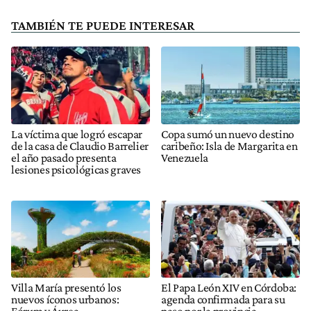
TAMBIÉN TE PUEDE INTERESAR
La víctima que logró escapar
Copa sumó un nuevo destino
de la casa de Claudio Barrelier
caribeño: Isla de Margarita en
el año pasado presenta
Venezuela
lesiones psicológicas graves
Villa María presentó los
El Papa León XIV en Córdoba:
nuevos íconos urbanos:
agenda confirmada para su
Fórum y Áurea
paso por la provincia