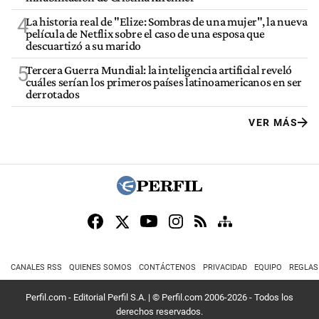
4
La historia real de "Elize: Sombras de una mujer", la nueva
película de Netflix sobre el caso de una esposa que
descuartizó a su marido
5
Tercera Guerra Mundial: la inteligencia artificial reveló
cuáles serían los primeros países latinoamericanos en ser
derrotados
VER MÁS
CANALES RSS
QUIENES SOMOS
CONTÁCTENOS
PRIVACIDAD
EQUIPO
REGLAS
Perfil.com - Editorial Perfil S.A.
| © Perfil.com 2006-2026 - Todos los
derechos reservados.