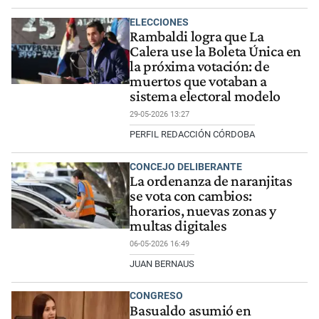
ELECCIONES
Rambaldi logra que La
Calera use la Boleta Única en
la próxima votación: de
muertos que votaban a
sistema electoral modelo
29-05-2026 13:27
PERFIL REDACCIÓN CÓRDOBA
CONCEJO DELIBERANTE
La ordenanza de naranjitas
se vota con cambios:
horarios, nuevas zonas y
multas digitales
06-05-2026 16:49
JUAN BERNAUS
CONGRESO
Basualdo asumió en