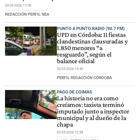
03-03-2026 17:36
REDACCIÓN PERFIL NEA
PUNTO A PUNTO RADIO (90.7 FM)
UPD en Córdoba: 11 fiestas
clandestinas clausuradas y
1.850 menores “a
resguardo”, según el
balance oficial
02-03-2026 15:45
PERFIL REDACCIÓN CÓRDOBA
PAGO DE COIMAS
La historia no era como
creíamos: taxista terminó
imputado junto a inspector
municipal y al dueño de la
chapa
02-03-2026 12:38