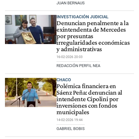
JUAN BERNAUS
INVESTIGACIÓN JUDICIAL
Denuncian penalmente a la
exintendenta de Mercedes
por presuntas
irregularidades económicas
y administrativas
16-02-2026 20:03
REDACCIÓN PERFIL NEA
CHACO
Polémica financiera en
Sáenz Peña: denuncian al
intendente Cipolini por
inversiones con fondos
municipales
14-02-2026 19:44
GABRIEL BOBIS