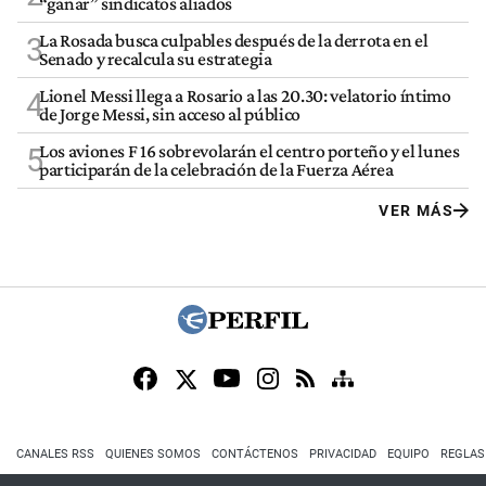
“ganar” sindicatos aliados
La Rosada busca culpables después de la derrota en el
3
Senado y recalcula su estrategia
Lionel Messi llega a Rosario a las 20.30: velatorio íntimo
4
de Jorge Messi, sin acceso al público
Los aviones F 16 sobrevolarán el centro porteño y el lunes
5
participarán de la celebración de la Fuerza Aérea
VER MÁS
CANALES RSS
QUIENES SOMOS
CONTÁCTENOS
PRIVACIDAD
EQUIPO
REGLAS