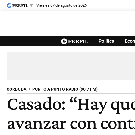
viernes 07 de agosto de 2026
Últimas noticias
Política
Eco
Inicio
Ahora
Opinión
Cultura
Arte
Educación
Videos
Córdoba
Reperfilar
Diario del Juicio
CÓRDOBA
PUNTO A PUNTO RADIO (90.7 FM)
Casado: “Hay que 
avanzar con cont