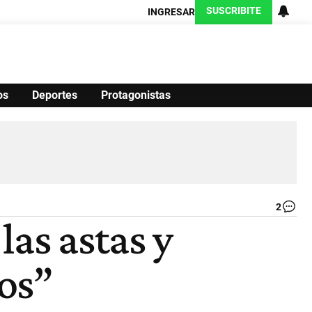
SUSCRIBITE
INGRESAR
os
Deportes
Protagonistas
Ciencia
Protagonistas
Tecnología
CARAS
Exitoina
Turismo
Exitoina
Gaming
Vivo
2
Co
las astas y
Di
Ca
|
.
os”