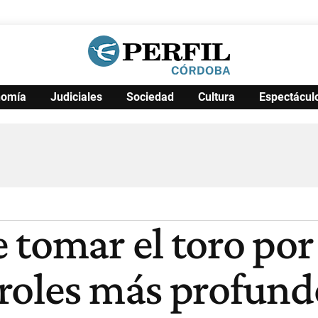
nomía
Judiciales
Sociedad
Cultura
Espectácul
Política
Pymes
Salud
Internacional
Clima
Deportes
Business
Noticias
Caras
tomar el toro por 
roles más profund