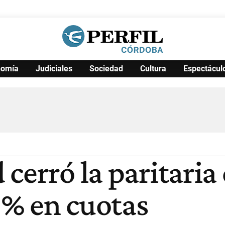
nomía
Judiciales
Sociedad
Cultura
Espectácul
Política
Pymes
Salud
Internacional
Clima
Deportes
Business
Noticias
Caras
cerró la paritaria
5% en cuotas