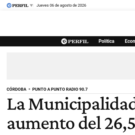
jueves 06 de agosto de 2026
Últimas noticias
Política
Eco
Inicio
Ahora
Opinión
Cultura
Arte
Educación
Videos
Córdoba
Reperfilar
Diario del Juicio
CÓRDOBA
PUNTO A PUNTO RADIO 90.7
La Municipalidad 
aumento del 26,