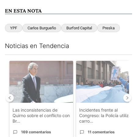
EN ESTA NOTA
YPF
Carlos Burgueño
Burford Capital
Preska
Noticias en Tendencia
Este listado muestra los artículos con más comentarios en los últim
Un artículo de tendencia con el título "Las inconsistencias de Q
Un artículo de tendencia con el
Las inconsistencias de
Incidentes frente al
Quirno sobre el conflicto con
Congreso: la Policía utiliza
Br...
carro...
169 comentarios
11 comentarios