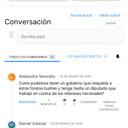
INICIAR SESIÓN
|
CREAR CUENTA
Conversación
SIGA ESTA CO
SEGUIR
LOS MÁS RECIENTES
TODOS LOS COMENTARIOS
33
Todos los comentarios
Comentario de Alejandro Vassallo.
Alejandro Vassallo
30 DE MARZO DE 2026
AV
Como podemos tener un gobierno que respalda a
estos fondos buitres y tenga hasta un diputado que
trabajó en contra de los intereses nacionales?
1
RESPONDER
COMPARTIR
MARCAR
RESPUESTA
0
0
COMO
INAPROPIADO
Respuesta de Daniel Zalazar.
Daniel Zalazar
30 DE MARZO DE 2026
DZ